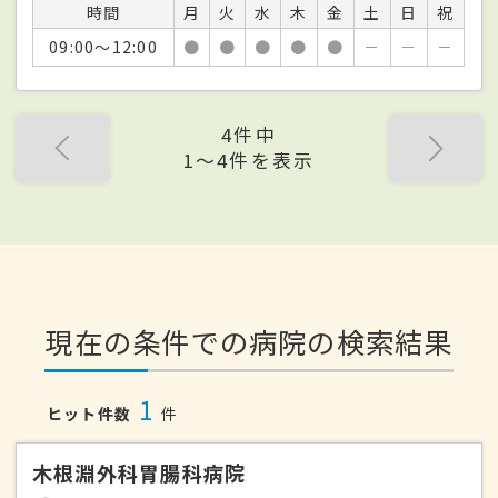
時間
月
火
水
木
金
土
日
祝
09:00～12:00
●
●
●
●
●
－
－
－
4件中
1〜4件を表示
現在の条件での病院の検索結果
1
ヒット件数
件
木根淵外科胃腸科病院