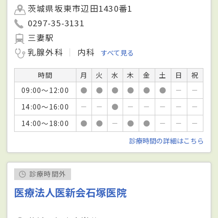
茨城県坂東市辺田1430番1
0297-35-3131
三妻駅
乳腺外科
内科
すべて見る
時間
月
火
水
木
金
土
日
祝
09:00～12:00
●
●
●
●
●
●
－
－
14:00～16:00
－
－
●
－
－
－
－
－
14:00～18:00
●
●
－
●
●
－
－
－
診療時間の詳細はこちら
診療時間外
医療法人医新会石塚医院