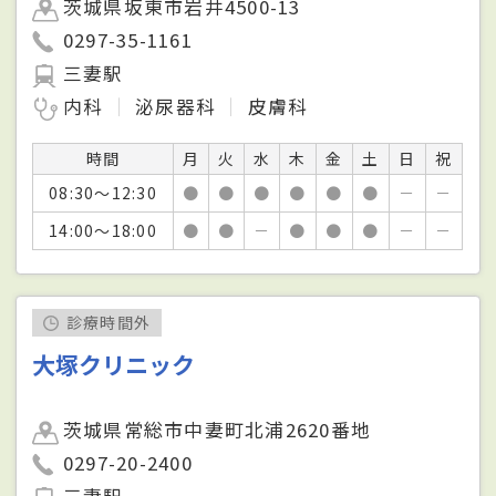
茨城県坂東市岩井4500-13
0297-35-1161
三妻駅
内科
泌尿器科
皮膚科
時間
月
火
水
木
金
土
日
祝
08:30～12:30
●
●
●
●
●
●
－
－
14:00～18:00
●
●
－
●
●
●
－
－
診療時間外
大塚クリニック
茨城県常総市中妻町北浦2620番地
0297-20-2400
三妻駅