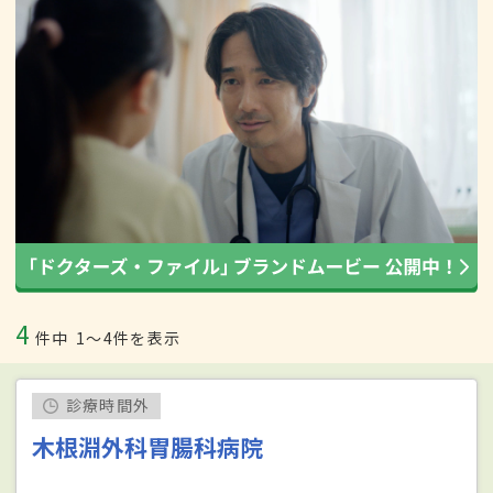
4
件中
1〜4件を表示
診療時間外
木根淵外科胃腸科病院