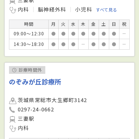
内科
脳神経外科
小児科
すべて見る
時間
月
火
水
木
金
土
日
祝
09:00～12:30
●
●
●
●
●
●
●
－
14:30～18:30
●
●
●
－
●
●
●
－
診療時間外
のぞみが丘診療所
茨城県常総市大生郷町3142
0297-24-0662
三妻駅
内科