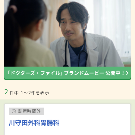
2
件中
1〜2件を表示
診療時間外
川守田外科胃腸科