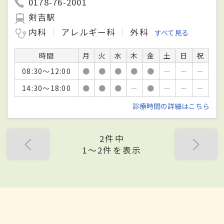
0178-76-2001
剣吉駅
内科
アレルギー科
外科
すべて見る
時間
月
火
水
木
金
土
日
祝
08:30～12:00
●
●
●
●
●
－
－
－
14:30～18:00
●
●
●
－
●
－
－
－
診療時間の詳細はこちら
2件中
1〜2件を表示