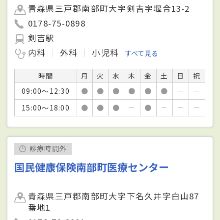
青森県三戸郡南部町大字剣吉字堰合13-2
0178-75-0898
剣吉駅
内科
外科
小児科
すべて見る
時間
月
火
水
木
金
土
日
祝
09:00～12:30
●
●
●
●
●
●
－
－
15:00～18:00
●
●
●
－
●
－
－
－
診療時間外
国民健康保険南部町医療センター
青森県三戸郡南部町大字下名久井字白山87
番地1