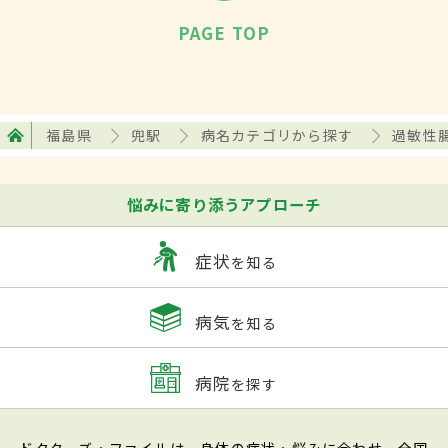
PAGE TOP
福島県
兜駅
病名カテゴリから探す
過敏性腸
悩みに寄り添うアプローチ
症状
を知る
病気
を知る
病院
を探す
ドクターズ・ファイルは、身体の症状・悩みに合わせ、全国