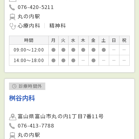
076-420-5211
丸の内駅
心療内科
精神科
時間
月
火
水
木
金
土
日
祝
09:00～12:00
●
●
●
●
●
●
－
－
14:00～18:00
●
●
●
－
●
－
－
－
診療時間外
桝谷内科
富山県富山市丸の内1丁目7番11号
076-413-7788
丸の内駅