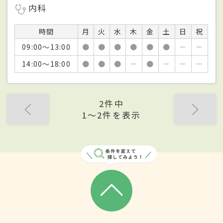
内科
時間
月
火
水
木
金
土
日
祝
09:00～13:00
●
●
●
●
●
●
－
－
14:00～18:00
●
●
●
－
●
－
－
－
2件中
1〜2件を表示