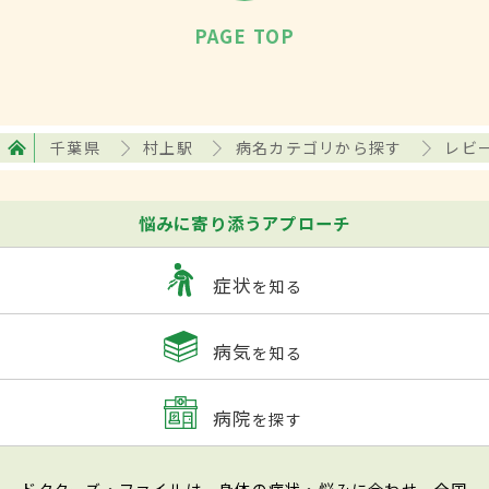
PAGE TOP
千葉県
村上駅
病名カテゴリから探す
レビ
悩みに寄り添うアプローチ
症状
を知る
病気
を知る
病院
を探す
ドクターズ・ファイルは、身体の症状・悩みに合わせ、全国