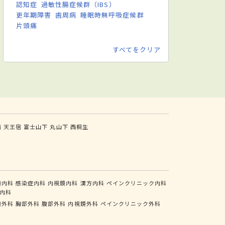
認知症
過敏性腸症候群（IBS）
更年期障害
歯周病
睡眠時無呼吸症候群
片頭痛
すべてをクリア
前
天王宿
富士山下
丸山下
西桐生
瘍内科
感染症内科
内視鏡内科
漢方内科
ペインクリニック内科
内科
瘍外科
胸部外科
腹部外科
内視鏡外科
ペインクリニック外科