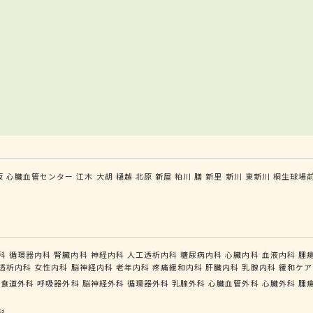
坂
心臓血管センター
江木
大胡
樋越
北原
新屋
粕川
膳
新里
新川
東新川
桐生球場
科
循環器内科
腎臓内科
神経内科
人工透析内科
糖尿病内科
心臓内科
血液内科
腫
透析内科
女性内科
脳神経内科
老年内科
疼痛緩和内科
肝臓内科
乳腺内科
緩和ケア
管食道外科
呼吸器外科
脳神経外科
循環器外科
乳腺外科
心臓血管外科
心臓外科
腫
科