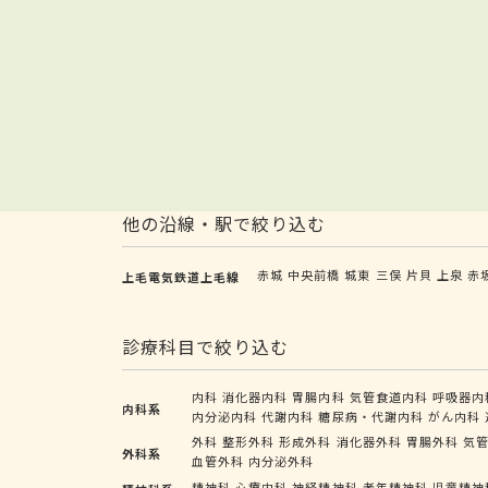
他の沿線・駅で絞り込む
赤城
中央前橋
城東
三俣
片貝
上泉
赤
上毛電気鉄道上毛線
診療科目で絞り込む
内科
消化器内科
胃腸内科
気管食道内科
呼吸器内
内科系
内分泌内科
代謝内科
糖尿病・代謝内科
がん内科
外科
整形外科
形成外科
消化器外科
胃腸外科
気
外科系
血管外科
内分泌外科
精神科
心療内科
神経精神科
老年精神科
児童精神