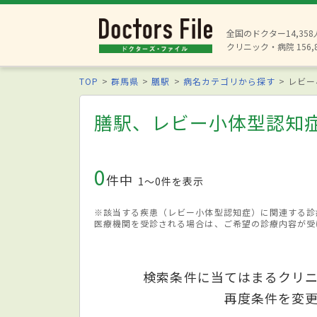
全国のドクター14,35
クリニック・病院 156,
TOP
群馬県
膳駅
病名カテゴリから探す
レビー
膳駅、レビー小体型認知
0
件中
1〜0件を表示
※該当する疾患（レビー小体型認知症）に関連する診
医療機関を受診される場合は、ご希望の診療内容が受
検索条件に当てはまるクリ
再度条件を変