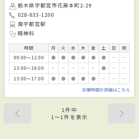
栃木県宇都宮市花房本町2-29
028-633-1200
南宇都宮駅
精神科
時間
月
火
水
木
金
土
日
祝
09:00～12:00
●
●
●
●
●
●
－
－
13:00～16:00
－
－
－
－
－
●
－
－
13:00～17:00
●
●
●
●
●
－
－
－
診療時間の詳細はこちら
1件中
1〜1件を表示