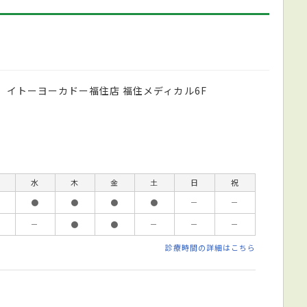
 イトーヨーカドー福住店 福住メディカル6F
水
木
金
土
日
祝
●
●
●
●
－
－
－
●
●
－
－
－
診療時間の詳細はこちら