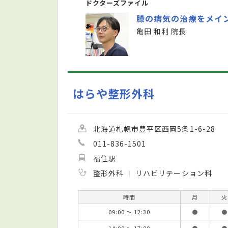
ドクターズファイル
膝の病気の治療をメイ
亀田 和利 院長
はらや整形外科
北海道札幌市豊平区西岡5条1-6-28
011-836-1501
福住駅
整形外科
リハビリテーション科
時間
月
火
09:00 ～ 12:30
●
●
14:00 ～ 17:00
●
●