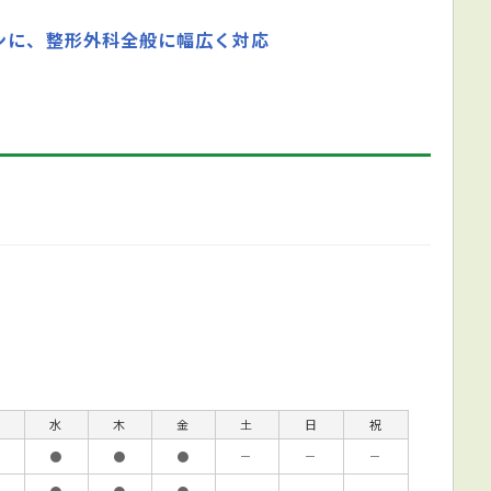
ンに、整形外科全般に幅広く対応
水
木
金
土
日
祝
●
●
●
－
－
－
●
●
●
－
－
－