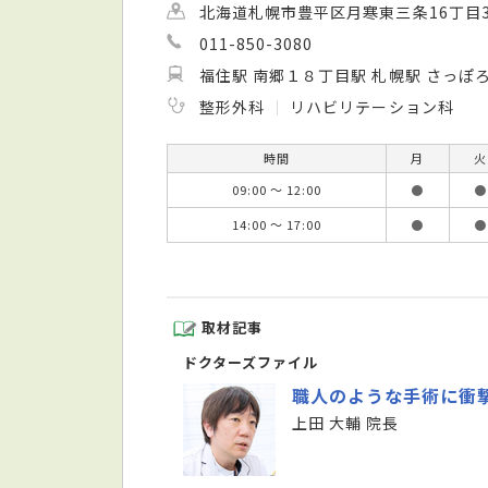
北海道札幌市豊平区月寒東三条16丁目3
011-850-3080
福住駅 南郷１８丁目駅 札幌駅 さっぽ
整形外科
リハビリテーション科
時間
月
火
09:00 ～ 12:00
●
●
14:00 ～ 17:00
●
●
取材記事
ドクターズファイル
職人のような手術に衝
上田 大輔 院長