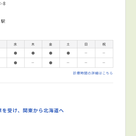
-8
ろ駅
水
木
金
土
日
祝
●
●
●
●
－
－
●
－
●
－
－
－
診療時間の詳細はこちら
撃を受け、関東から北海道へ