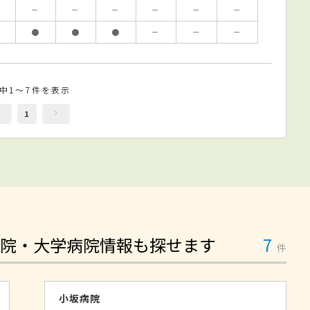
－
－
－
－
－
－
●
●
●
－
－
－
件中1～7件を表示
1
院・大学病院情報も探せます
7
件
小坂病院