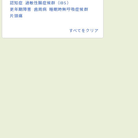
認知症
過敏性腸症候群（IBS）
更年期障害
歯周病
睡眠時無呼吸症候群
片頭痛
すべてをクリア