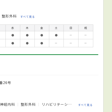
整形外科
すべて見る
水
木
金
土
日
祝
●
●
●
●
－
－
●
●
●
－
－
－
番26号
神経内科
整形外科
リハビリテーション科
すべて見る