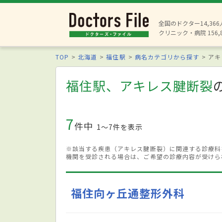
全国のドクター14,36
クリニック・病院 156,
TOP
北海道
福住駅
病名カテゴリから探す
アキ
福住駅、アキレス腱断裂
7
件中
1〜7件を表示
※該当する疾患（アキレス腱断裂）に関連する診療科
機関を受診される場合は、ご希望の診療内容が受けら
福住向ヶ丘通整形外科