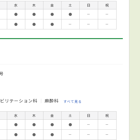
水
木
金
土
日
祝
●
●
●
●
－
－
●
●
●
－
－
－
号
ハビリテーション科
麻酔科
すべて見る
水
木
金
土
日
祝
●
●
●
●
－
－
●
●
●
－
－
－