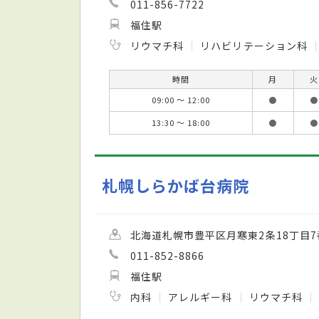
011-856-7722
福住駅
リウマチ科
リハビリテーション科
時間
月
火
09:00 ～ 12:00
●
●
13:30 ～ 18:00
●
●
札幌しらかば台病院
北海道札幌市豊平区月寒東2条18丁目7
011-852-8866
福住駅
内科
アレルギー科
リウマチ科