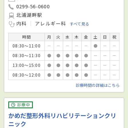
0299-56-0600
北浦湖畔駅
内科
アレルギー科
すべて見る
時間
月
火
水
木
金
土
日
祝
08:30～11:00
－
－
－
－
－
●
－
－
08:30～11:30
●
●
●
●
●
－
－
－
13:00～15:00
●
●
●
●
●
－
－
－
08:30～12:00
●
●
●
●
●
－
－
－
診療時間の詳細はこちら
診療中
かめだ整形外科リハビリテーションクリ
ニック