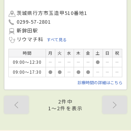
茨城県行方市玉造甲510番地1
0299-57-2801
新鉾田駅
リウマチ科
すべて見る
時間
月
火
水
木
金
土
日
祝
09:00～12:30
－
－
－
－
－
●
－
－
09:00～17:30
●
●
－
●
●
－
－
－
診療時間の詳細はこちら
2件中
1〜2件を表示