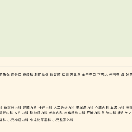
前新保
追分口
東藤島
越前島橋
観音町
松岡
志比堺
永平寺口
下志比
光明寺
轟
越
科
循環器内科
腎臓内科
神経内科
人工透析内科
糖尿病内科
心臓内科
血液内科
腫
透析内科
女性内科
脳神経内科
老年内科
疼痛緩和内科
肝臓内科
乳腺内科
緩和ケア
膚科
小児神経内科
小児泌尿器科
小児整形外科