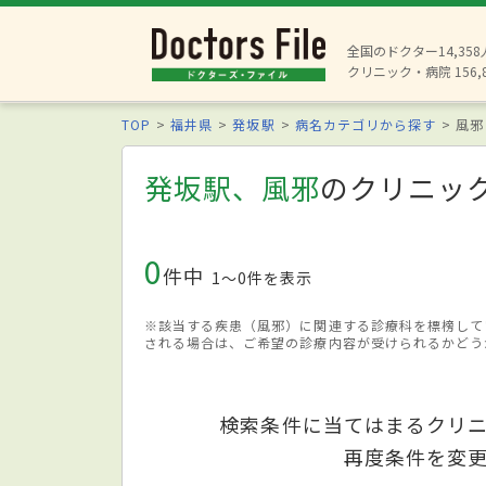
全国のドクター14,35
クリニック・病院 156,
TOP
福井県
発坂駅
病名カテゴリから探す
風邪
発坂駅、風邪
のクリニッ
0
件中
1〜0件を表示
※該当する疾患（風邪）に関連する診療科を標榜して
される場合は、ご希望の診療内容が受けられるかどう
検索条件に当てはまるクリ
再度条件を変