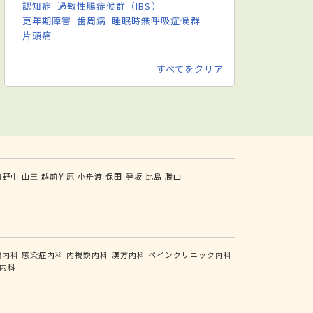
認知症
過敏性腸症候群（IBS）
更年期障害
歯周病
睡眠時無呼吸症候群
片頭痛
すべてをクリア
前野中
山王
越前竹原
小舟渡
保田
発坂
比島
勝山
瘍内科
感染症内科
内視鏡内科
漢方内科
ペインクリニック内科
内科