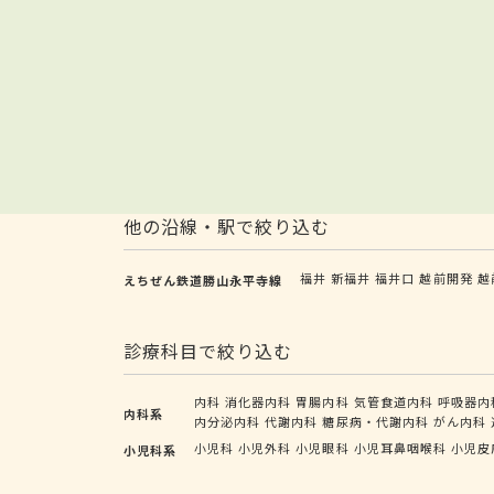
他の沿線・駅で絞り込む
福井
新福井
福井口
越前開発
越
えちぜん鉄道勝山永平寺線
診療科目で絞り込む
内科
消化器内科
胃腸内科
気管食道内科
呼吸器内
内科系
内分泌内科
代謝内科
糖尿病・代謝内科
がん内科
小児科
小児外科
小児眼科
小児耳鼻咽喉科
小児皮
小児科系