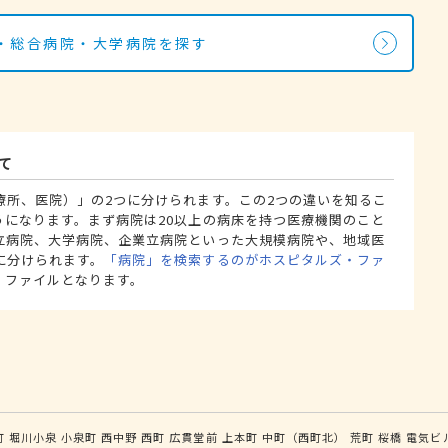
・総合病院・大学病院を探す
て
療所、医院）」の2つに分けられます。この2つの違いを知るこ
うになります。まず病院は20以上の病床を持つ医療機関のこと
立病院、大学病院、企業立病院といった大規模病院や、地域医
に分けられます。
「病院」を検索するのがホスピタルズ・ファ
・ファイルとなります。
町
堀川小泉
小泉町
西中野
西町
広貫堂前
上本町
中町（西町北）
荒町
桜橋
電気ビ