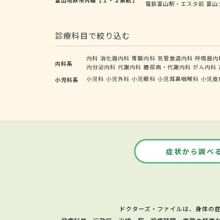
電鉄富山駅・エスタ前
富山
診療科目で絞り込む
内科
消化器内科
胃腸内科
気管食道内科
呼吸器内
内科系
内分泌内科
代謝内科
糖尿病・代謝内科
がん内科
小児科
小児外科
小児眼科
小児耳鼻咽喉科
小児皮
小児科系
症状から調べ
ドクターズ・ファイルは、身体の