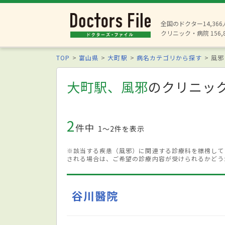
全国のドクター14,36
クリニック・病院 156,
TOP
富山県
大町駅
病名カテゴリから探す
風邪
大町駅、風邪
のクリニッ
2
件中
1〜2件を表示
※該当する疾患（風邪）に関連する診療科を標榜して
される場合は、ご希望の診療内容が受けられるかどう
谷川醫院