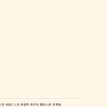
ル前
地鉄ビル前
新富町
県庁前
諏訪川原
安野屋