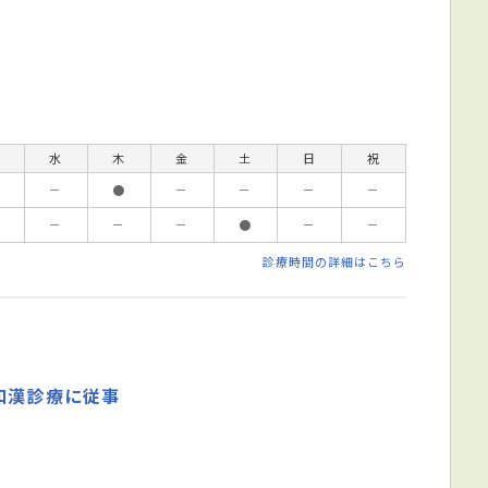
水
木
金
土
日
祝
－
●
－
－
－
－
－
－
－
●
－
－
診療時間の詳細はこちら
和漢診療に従事