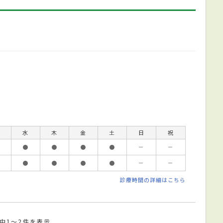
水
木
金
土
日
祝
●
●
●
●
－
－
●
●
●
●
－
－
診療時間の詳細はこちら
件中1～2件を表示