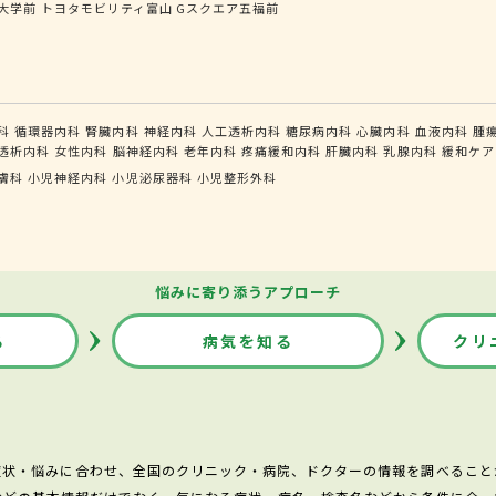
大学前
トヨタモビリティ富山 Gスクエア五福前
科
循環器内科
腎臓内科
神経内科
人工透析内科
糖尿病内科
心臓内科
血液内科
腫
透析内科
女性内科
脳神経内科
老年内科
疼痛緩和内科
肝臓内科
乳腺内科
緩和ケア
膚科
小児神経内科
小児泌尿器科
小児整形外科
悩みに寄り添うアプローチ
る
病気を知る
クリ
症状・悩みに合わせ、全国のクリニック・病院、ドクターの情報を調べること