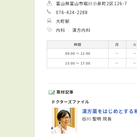
富山県富山市堀川小泉町2区126-7
076-424-2288
大町駅
内科
漢方内科
時間
月
火
09:00 ～ 12:00
－
－
15:00 ～ 17:00
－
－
取材記事
ドクターズファイル
漢方薬をはじめとする
谷川 聖明 院長