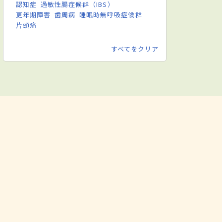
認知症
過敏性腸症候群（IBS）
更年期障害
歯周病
睡眠時無呼吸症候群
片頭痛
すべてをクリア