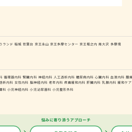
りランド
稲城
若葉台
京王永山
京王多摩センター
京王堀之内
南大沢
多摩境
科
循環器内科
腎臓内科
神経内科
人工透析内科
糖尿病内科
心臓内科
血液内科
腫
透析内科
女性内科
脳神経内科
老年内科
疼痛緩和内科
肝臓内科
乳腺内科
緩和ケア
膚科
小児神経内科
小児泌尿器科
小児整形外科
悩みに寄り添うアプローチ