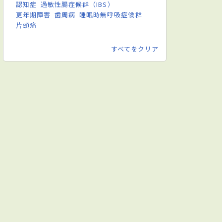
認知症
過敏性腸症候群（IBS）
更年期障害
歯周病
睡眠時無呼吸症候群
片頭痛
すべてをクリア