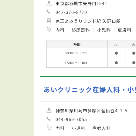
東京都稲城市矢野口1541
042-370-8770
京王よみうりランド駅 矢野口駅
内科
泌尿器科
小児科
皮膚科
時間
月
火
09:00 ～ 12:00
●
●
15:00 ～ 18:30
●
●
あいクリニック産婦人科・小
神奈川県川崎市多摩区菅仙谷4-1-5
044-969-7055
内科
小児科
産婦人科