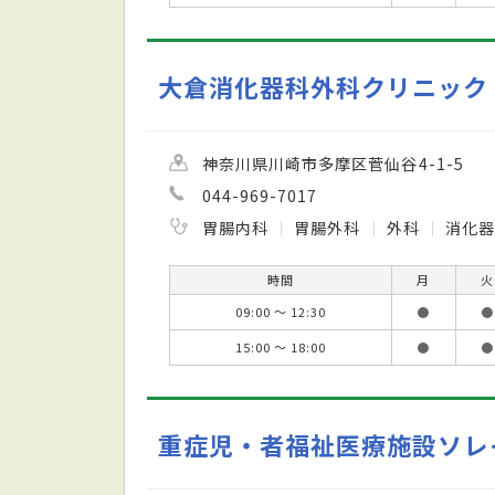
大倉消化器科外科クリニック
神奈川県川崎市多摩区菅仙谷4-1-5
044-969-7017
胃腸内科
胃腸外科
外科
消化
時間
月
火
09:00 ～ 12:30
●
●
15:00 ～ 18:00
●
●
重症児・者福祉医療施設ソレ