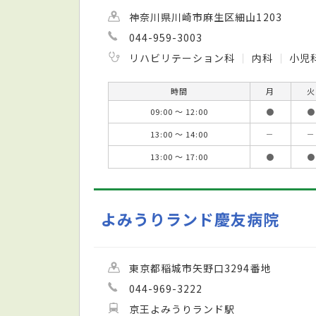
神奈川県川崎市麻生区細山1203
044-959-3003
リハビリテーション科
内科
小児
時間
月
火
09:00 ～ 12:00
●
●
13:00 ～ 14:00
－
－
13:00 ～ 17:00
●
●
よみうりランド慶友病院
東京都稲城市矢野口3294番地
044-969-3222
京王よみうりランド駅