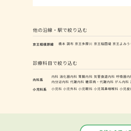
他の沿線・駅で絞り込む
橋本
調布
京王多摩川
京王稲田堤
京王よみう
京王相模原線
診療科目で絞り込む
内科
消化器内科
胃腸内科
気管食道内科
呼吸器内
内科系
内分泌内科
代謝内科
糖尿病・代謝内科
がん内科
小児科
小児外科
小児眼科
小児耳鼻咽喉科
小児皮
小児科系