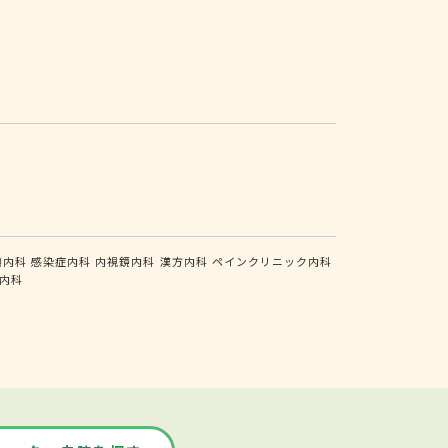
瘍内科
感染症内科
内視鏡内科
漢方内科
ペインクリニック内科
内科