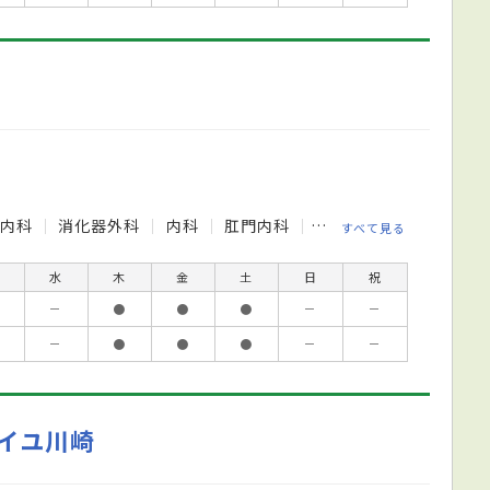
器内科
消化器外科
内科
肛門内科
肛門外科
すべて見る
水
木
金
土
日
祝
－
●
●
●
－
－
－
●
●
●
－
－
イユ川崎