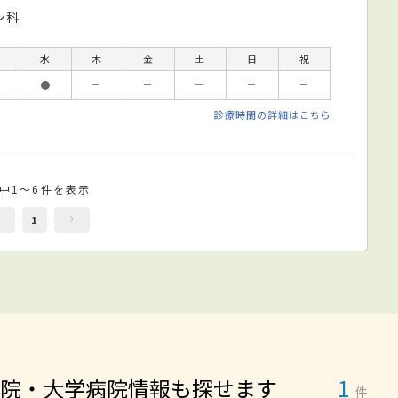
ン科
水
木
金
土
日
祝
●
－
－
－
－
－
診療時間の詳細はこちら
件中1～6件を表示
1
院・大学病院情報も探せます
1
件