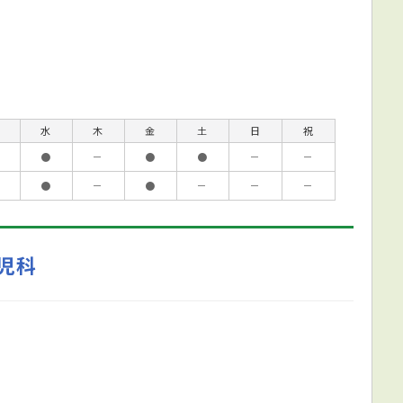
水
木
金
土
日
祝
●
－
●
●
－
－
●
－
●
－
－
－
児科