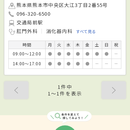
熊本県熊本市中央区大江3丁目2番55号
096-320-6500
交通局前駅
肛門外科
消化器内科
すべて見る
時間
月
火
水
木
金
土
日
祝
09:00～12:00
●
●
●
●
●
●
●
－
14:00～17:00
●
●
●
●
●
－
－
－
1件中
1〜1件を表示