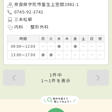
奈良県宇陀市室生上笠間2982-1
0745-92-3741
三本松駅
内科
整形外科
時間
月
火
水
木
金
土
日
祝
09:00～12:00
－
－
●
－
●
－
－
－
13:00～17:00
●
●
－
－
－
－
－
－
1件中
1〜1件を表示