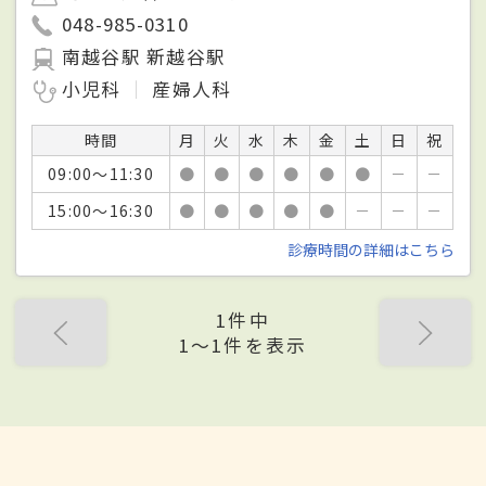
048-985-0310
南越谷駅 新越谷駅
小児科
産婦人科
時間
月
火
水
木
金
土
日
祝
09:00～11:30
●
●
●
●
●
●
－
－
15:00～16:30
●
●
●
●
●
－
－
－
診療時間の詳細はこちら
1件中
1〜1件を表示