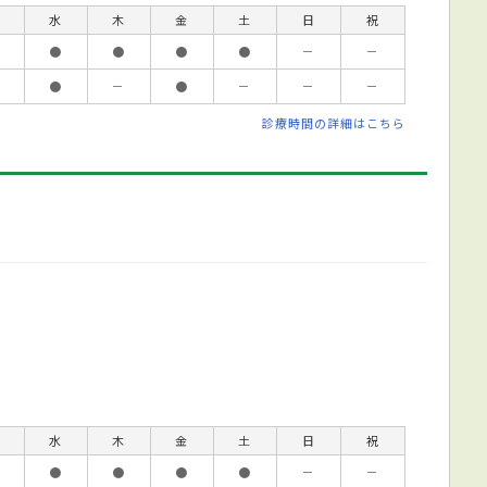
水
木
金
土
日
祝
●
●
●
●
－
－
●
－
●
－
－
－
診療時間の詳細はこちら
水
木
金
土
日
祝
●
●
●
●
－
－