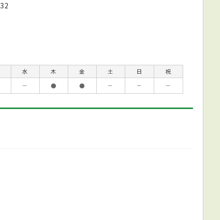
32
水
木
金
土
日
祝
－
●
●
－
－
－