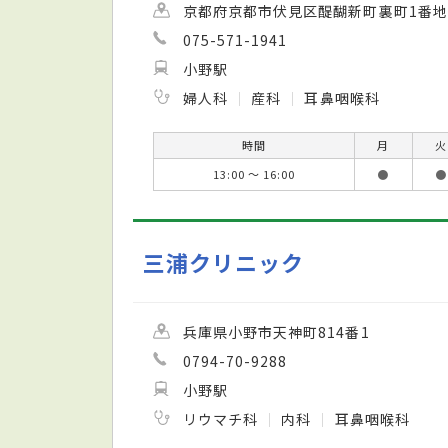
京都府京都市伏見区醍醐新町裏町1番地
075-571-1941
小野駅
婦人科
産科
耳鼻咽喉科
時間
月
火
13:00 ～ 16:00
●
●
三浦クリニック
兵庫県小野市天神町814番1
0794-70-9288
小野駅
リウマチ科
内科
耳鼻咽喉科