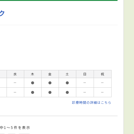
ク
水
木
金
土
日
祝
－
●
●
●
－
－
－
●
●
●
－
－
診療時間の詳細はこちら
件中1～5件を表示