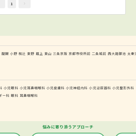
1
田
醍醐
小野
椥辻
東野
蹴上
東山
三条京阪
京都市役所前
二条城前
西大路御池
太秦
科
小児眼科
小児耳鼻咽喉科
小児皮膚科
小児神経内科
小児泌尿器科
小児整形外科
ギー科
眼科
耳鼻咽喉科
悩みに寄り添うアプローチ