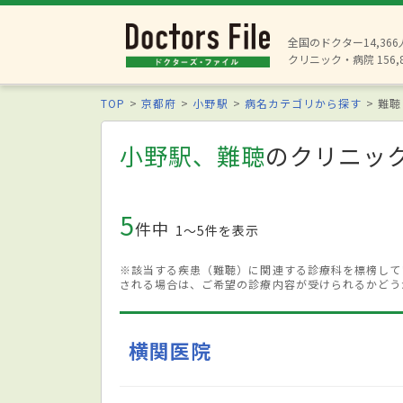
全国のドクター14,36
クリニック・病院 156,
TOP
京都府
小野駅
病名カテゴリから探す
難聴
小野駅、難聴
のクリニッ
5
件中
1〜5件を表示
※該当する疾患（難聴）に関連する診療科を標榜して
される場合は、ご希望の診療内容が受けられるかどう
横関医院