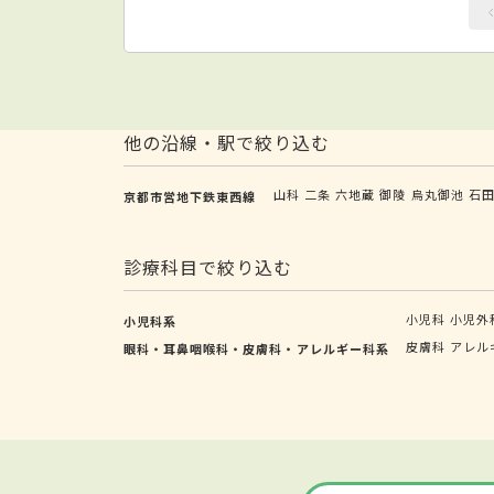
他の沿線・駅で絞り込む
山科
二条
六地蔵
御陵
烏丸御池
石
京都市営地下鉄東西線
診療科目で絞り込む
小児科
小児外
小児科系
皮膚科
アレル
眼科・耳鼻咽喉科・皮膚科・アレルギー科系