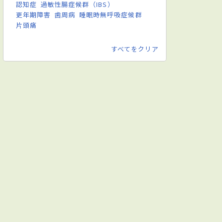
認知症
過敏性腸症候群（IBS）
更年期障害
歯周病
睡眠時無呼吸症候群
片頭痛
すべてをクリア