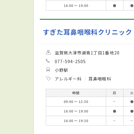
16:00 ～ 19:00
●
●
すぎた耳鼻咽喉科クリニック
滋賀県大津市湖青1丁目1番地20
077-594-2505
小野駅
アレルギー科
耳鼻咽喉科
時間
月
火
09:00 ～ 12:30
－
●
16:00 ～ 19:00
●
●
16:00 ～ 19:30
－
－