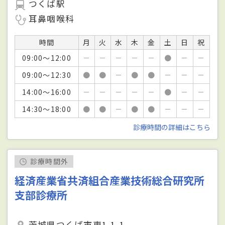
つくば駅
耳鼻咽喉科
時間
月
火
水
木
金
土
日
祝
09:00～12:00
－
－
－
－
－
●
－
－
09:00～12:30
●
●
－
●
●
－
－
－
14:00～16:00
－
－
－
－
－
●
－
－
14:30～18:00
●
●
－
●
●
－
－
－
診療時間の詳細はこちら
診療時間外
経済産業省共済組合産業技術総合研究所
支部診療所
茨城県つくば市東1-1-1