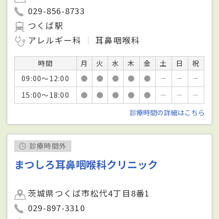
029-856-8733
つくば駅
アレルギー科
耳鼻咽喉科
時間
月
火
水
木
金
土
日
祝
09:00～12:00
●
●
●
●
●
－
－
－
15:00～18:00
●
●
●
●
●
－
－
－
診療時間の詳細はこちら
診療時間外
まつしろ耳鼻咽喉科クリニック
茨城県つくば市松代4丁目8番1
029-897-3310