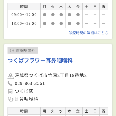
時間
月
火
水
木
金
土
日
祝
09:00～12:00
●
●
●
●
●
－
－
－
13:00～17:00
●
●
●
●
●
－
－
－
診療時間の詳細はこちら
診療時間外
つくばフラワー耳鼻咽喉科
茨城県つくば市竹園2丁目18番地2
029-863-3561
つくば駅
耳鼻咽喉科
時間
月
火
水
木
金
土
日
祝