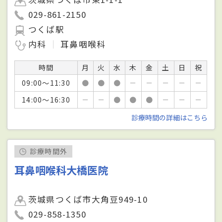
029-861-2150
つくば駅
内科
耳鼻咽喉科
時間
月
火
水
木
金
土
日
祝
09:00～11:30
●
●
●
－
－
－
－
－
14:00～16:30
－
－
●
●
●
－
－
－
診療時間の詳細はこちら
診療時間外
耳鼻咽喉科大橋医院
茨城県つくば市大角豆949-10
029-858-1350