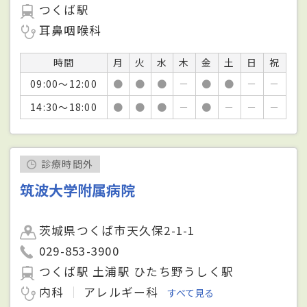
つくば駅
耳鼻咽喉科
時間
月
火
水
木
金
土
日
祝
09:00～12:00
●
●
●
－
●
●
－
－
14:30～18:00
●
●
●
－
●
－
－
－
診療時間外
筑波大学附属病院
茨城県つくば市天久保2-1-1
029-853-3900
つくば駅 土浦駅 ひたち野うしく駅
内科
アレルギー科
すべて見る