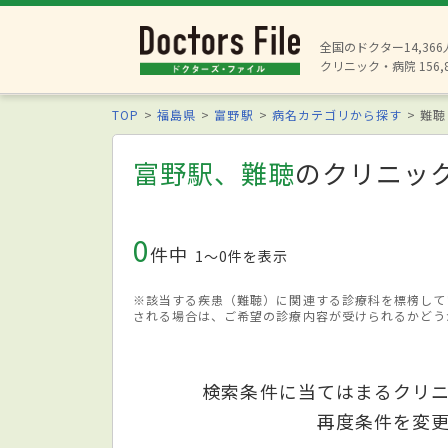
全国のドクター14,36
クリニック・病院 156,
TOP
福島県
富野駅
病名カテゴリから探す
難聴
富野駅、難聴
のクリニッ
0
件中
1〜0件を表示
※該当する疾患（難聴）に関連する診療科を標榜して
される場合は、ご希望の診療内容が受けられるかどう
検索条件に当てはまるクリ
再度条件を変