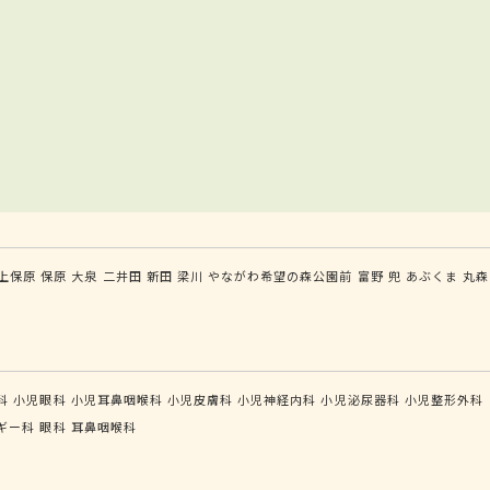
上保原
保原
大泉
二井田
新田
梁川
やながわ希望の森公園前
富野
兜
あぶくま
丸森
科
小児眼科
小児耳鼻咽喉科
小児皮膚科
小児神経内科
小児泌尿器科
小児整形外科
ギー科
眼科
耳鼻咽喉科