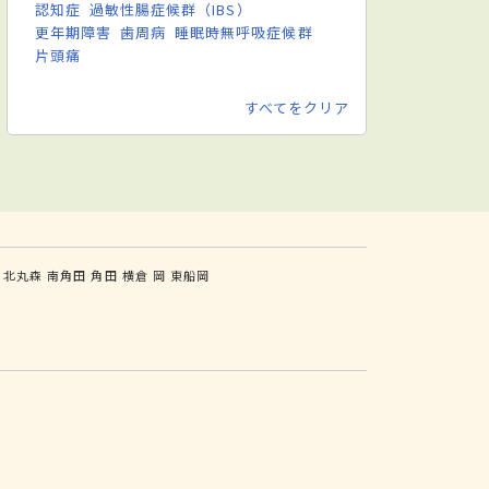
認知症
過敏性腸症候群（IBS）
更年期障害
歯周病
睡眠時無呼吸症候群
片頭痛
すべてをクリア
北丸森
南角田
角田
横倉
岡
東船岡