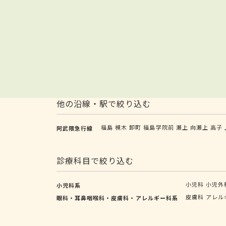
他の沿線・駅で絞り込む
福島
槻木
卸町
福島学院前
瀬上
向瀬上
高子
阿武隈急行線
診療科目で絞り込む
小児科
小児外
小児科系
皮膚科
アレル
眼科・耳鼻咽喉科・皮膚科・アレルギー科系