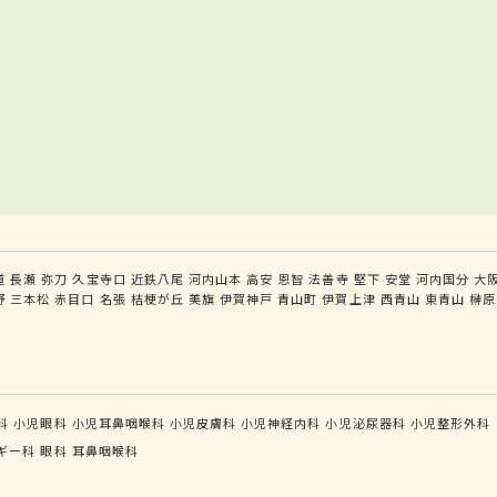
道
長瀬
弥刀
久宝寺口
近鉄八尾
河内山本
高安
恩智
法善寺
堅下
安堂
河内国分
大
野
三本松
赤目口
名張
桔梗が丘
美旗
伊賀神戸
青山町
伊賀上津
西青山
東青山
榊原
科
小児眼科
小児耳鼻咽喉科
小児皮膚科
小児神経内科
小児泌尿器科
小児整形外科
ギー科
眼科
耳鼻咽喉科