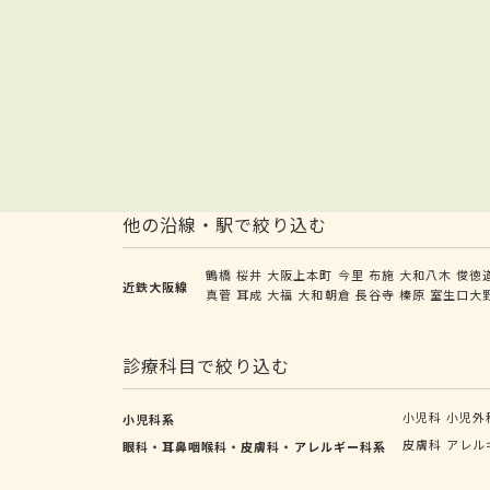
他の沿線・駅で絞り込む
鶴橋
桜井
大阪上本町
今里
布施
大和八木
俊徳
近鉄大阪線
真菅
耳成
大福
大和朝倉
長谷寺
榛原
室生口大
診療科目で絞り込む
小児科
小児外
小児科系
皮膚科
アレル
眼科・耳鼻咽喉科・皮膚科・アレルギー科系