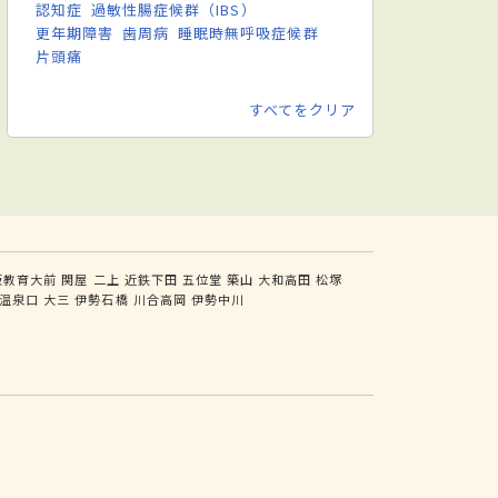
認知症
過敏性腸症候群（IBS）
更年期障害
歯周病
睡眠時無呼吸症候群
片頭痛
すべてをクリア
阪教育大前
関屋
二上
近鉄下田
五位堂
築山
大和高田
松塚
温泉口
大三
伊勢石橋
川合高岡
伊勢中川