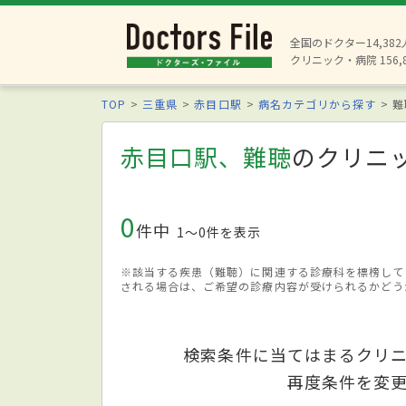
全国のドクター14,38
クリニック・病院 156,
TOP
三重県
赤目口駅
病名カテゴリから探す
難
赤目口駅、難聴
のクリニ
0
件中
1〜0件を表示
※該当する疾患（難聴）に関連する診療科を標榜して
される場合は、ご希望の診療内容が受けられるかどう
検索条件に当てはまるクリ
再度条件を変