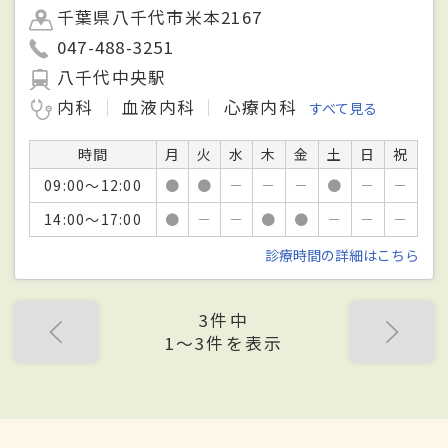
千葉県八千代市米本2167
047-488-3251
八千代中央駅
内科
血液内科
心療内科
すべて見る
時間
月
火
水
木
金
土
日
祝
09:00～12:00
●
●
－
－
－
●
－
－
14:00～17:00
●
－
－
●
●
－
－
－
診療時間の詳細はこちら
3件中
1〜3件を表示