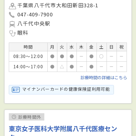
千葉県八千代市大和田新田328-1
047-409-7900
八千代中央駅
眼科
時間
月
火
水
木
金
土
日
祝
08:30～12:00
●
●
●
－
●
○
－
－
14:00～17:00
●
△
●
－
●
－
－
－
診療時間の詳細はこちら
マイナンバーカードの健康保険証利用可能
診療時間外
東京女子医科大学附属八千代医療セン