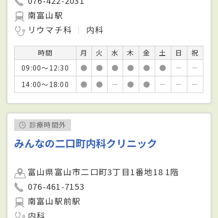
076-422-2031
南富山駅
リウマチ科
内科
時間
月
火
水
木
金
土
日
祝
09:00～12:30
●
●
●
●
●
●
－
－
14:00～18:00
●
●
－
●
●
－
－
－
診療時間外
みんなの二口町内科クリニック
富山県富山市二口町3丁目1番地18 1階
076-461-7153
南富山駅前駅
内科