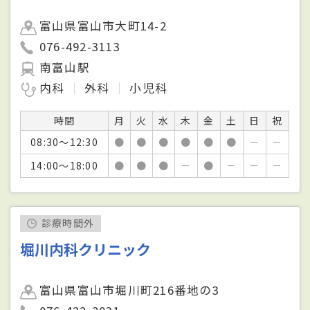
富山県富山市大町14-2
076-492-3113
南富山駅
内科
外科
小児科
時間
月
火
水
木
金
土
日
祝
08:30～12:30
●
●
●
●
●
●
－
－
14:00～18:00
●
●
●
－
●
－
－
－
診療時間外
堀川内科クリニック
富山県富山市堀川町216番地の3