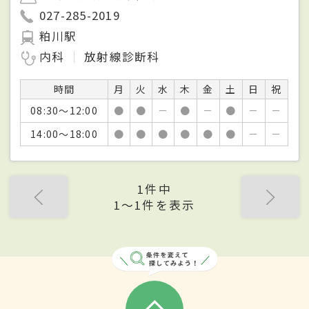
027-285-2019
粕川駅
内科
放射線診断科
時間
月
火
水
木
金
土
日
祝
08:30～12:00
●
●
－
●
－
●
－
－
14:00～18:00
●
●
●
●
●
●
－
－
1件中
1〜1件を表示