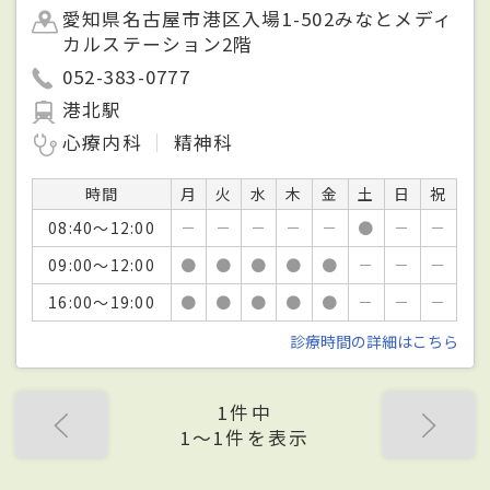
愛知県名古屋市港区入場1-502みなとメディ
カルステーション2階
052-383-0777
港北駅
心療内科
精神科
時間
月
火
水
木
金
土
日
祝
08:40～12:00
－
－
－
－
－
●
－
－
09:00～12:00
●
●
●
●
●
－
－
－
16:00～19:00
●
●
●
●
●
－
－
－
診療時間の詳細はこちら
1件中
1〜1件を表示