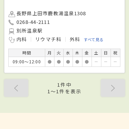
長野県上田市鹿教湯温泉1308
0268-44-2111
別所温泉駅
内科
リウマチ科
外科
すべて見る
時間
月
火
水
木
金
土
日
祝
09:00～12:00
●
●
●
●
●
－
－
－
1件中
1〜1件を表示