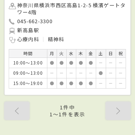
神奈川県横浜市西区高島1-2-5 横濱ゲートタ
ワー4階
045-662-3300
新高島駅
心療内科
精神科
時間
月
火
水
木
金
土
日
祝
10:00～13:00
●
●
●
●
●
－
－
－
09:00～13:00
－
－
－
－
－
●
－
－
15:00～19:00
●
●
●
●
●
－
－
－
1件中
1〜1件を表示