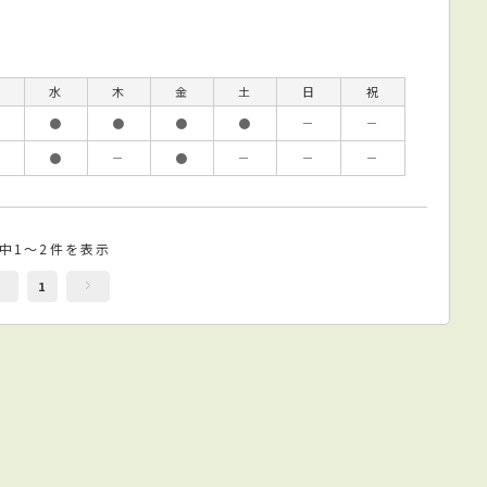
水
木
金
土
日
祝
●
●
●
●
－
－
●
－
●
－
－
－
件中1～2件を表示
1