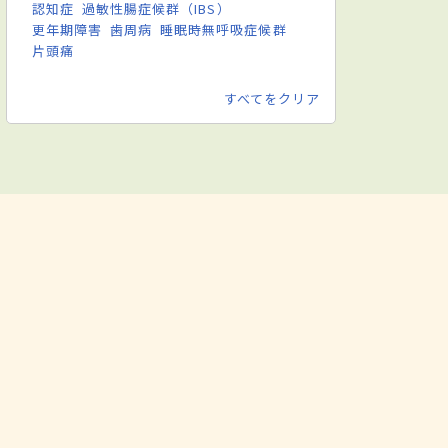
認知症
過敏性腸症候群（IBS）
更年期障害
歯周病
睡眠時無呼吸症候群
片頭痛
すべてをクリア