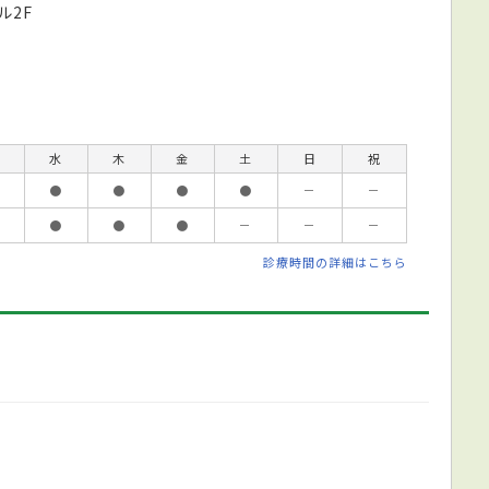
ル2F
水
木
金
土
日
祝
●
●
●
●
－
－
●
●
●
－
－
－
診療時間の詳細はこちら