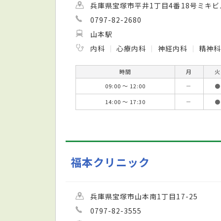
兵庫県宝塚市平井1丁目4番18号ミキビ
0797-82-2680
山本駅
内科
心療内科
神経内科
精神科
時間
月
火
09:00 ～ 12:00
－
●
14:00 ～ 17:30
－
●
福本クリニック
兵庫県宝塚市山本南1丁目17-25
0797-82-3555