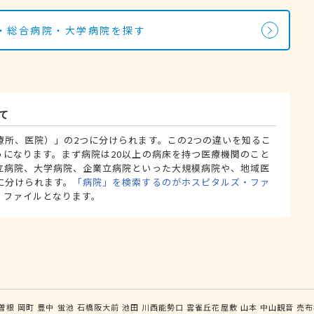
・総合病院・大学病院を探す
て
療所、医院）」の2つに分けられます。この2つの違いを知るこ
うになります。まず病院は20以上の病床を持つ医療機関のこと
立病院、大学病院、企業立病院といった大規模病院や、地域医
に分けられます。
「病院」を検索するのがホスピタルズ・ファ
・ファイルとなります。
曽根
岡町
豊中
蛍池
石橋阪大前
池田
川西能勢口
雲雀丘花屋敷
山本
中山観音
売布