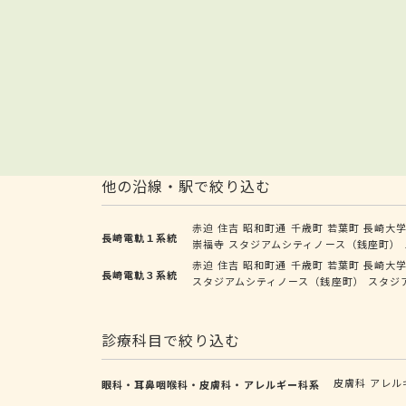
他の沿線・駅で絞り込む
赤迫
住吉
昭和町通
千歳町
若葉町
長崎大
長崎電軌１系統
崇福寺
スタジアムシティノース（銭座町）
赤迫
住吉
昭和町通
千歳町
若葉町
長崎大
長崎電軌３系統
スタジアムシティノース（銭座町）
スタジ
診療科目で絞り込む
皮膚科
アレル
眼科・耳鼻咽喉科・皮膚科・アレルギー科系