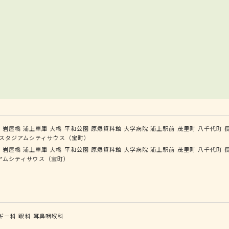
学
岩屋橋
浦上車庫
大橋
平和公園
原爆資料館
大学病院
浦上駅前
茂里町
八千代町
スタジアムシティサウス（宝町）
学
岩屋橋
浦上車庫
大橋
平和公園
原爆資料館
大学病院
浦上駅前
茂里町
八千代町
アムシティサウス（宝町）
ギー科
眼科
耳鼻咽喉科