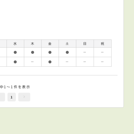
水
木
金
土
日
祝
●
●
●
●
－
－
●
－
●
－
－
－
件中1～1件を表示
1