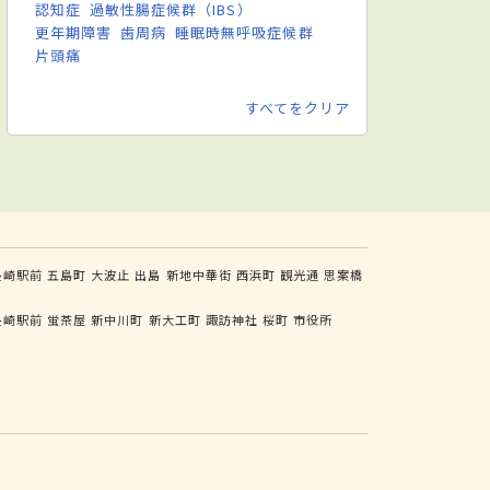
認知症
過敏性腸症候群（IBS）
更年期障害
歯周病
睡眠時無呼吸症候群
片頭痛
すべてをクリア
長崎駅前
五島町
大波止
出島
新地中華街
西浜町
観光通
思案橋
長崎駅前
蛍茶屋
新中川町
新大工町
諏訪神社
桜町
市役所