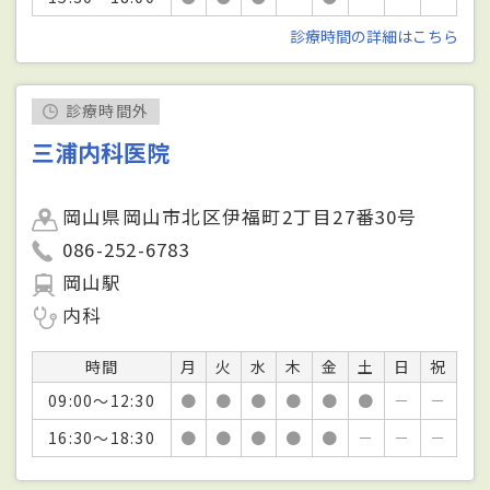
診療時間の詳細はこちら
診療時間外
三浦内科医院
岡山県岡山市北区伊福町2丁目27番30号
086-252-6783
岡山駅
内科
時間
月
火
水
木
金
土
日
祝
09:00～12:30
●
●
●
●
●
●
－
－
16:30～18:30
●
●
●
●
●
－
－
－