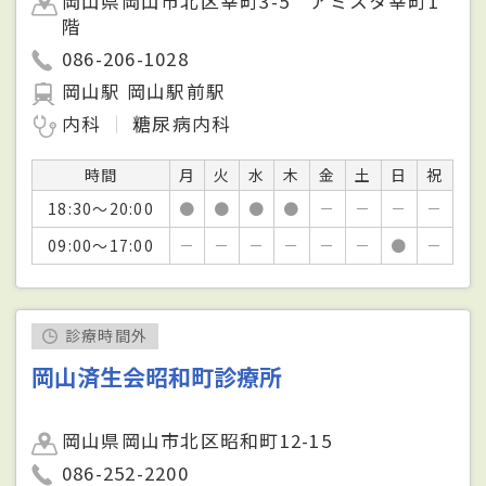
岡山県岡山市北区幸町3-5 アミスタ幸町1
階
086-206-1028
岡山駅 岡山駅前駅
内科
糖尿病内科
時間
月
火
水
木
金
土
日
祝
18:30～20:00
●
●
●
●
－
－
－
－
09:00～17:00
－
－
－
－
－
－
●
－
診療時間外
岡山済生会昭和町診療所
岡山県岡山市北区昭和町12-15
086-252-2200