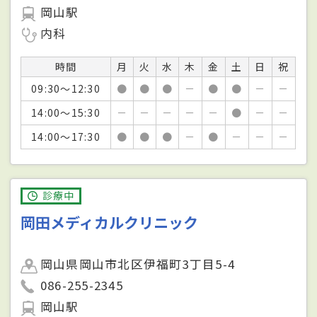
岡山駅
内科
時間
月
火
水
木
金
土
日
祝
09:30～12:30
●
●
●
－
●
●
－
－
14:00～15:30
－
－
－
－
－
●
－
－
14:00～17:30
●
●
●
－
●
－
－
－
診療中
岡田メディカルクリニック
岡山県岡山市北区伊福町3丁目5-4
086-255-2345
岡山駅