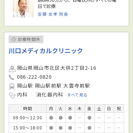
日で診療
安藤 友孝 院長
診療時間外
川口メディカルクリニック
岡山県岡山市北区大供2丁目2-16
086-222-0820
岡山駅 岡山駅前駅 大雲寺前駅
内科
消化器内科
すべて見る
時間
月
火
水
木
金
土
日
祝
09:00～12:30
●
●
●
－
●
－
－
－
15:00～18:00
●
●
●
－
●
－
－
－