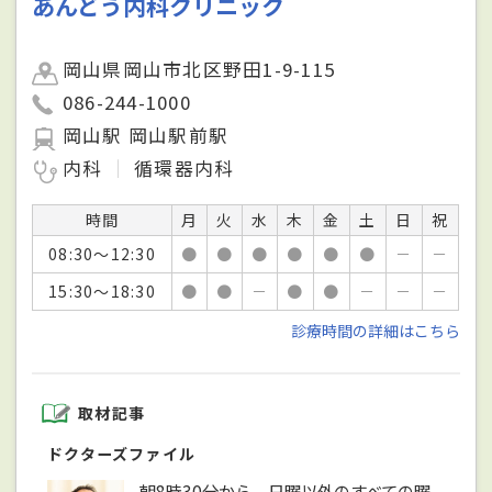
あんどう内科クリニック
岡山県岡山市北区野田1-9-115
086-244-1000
岡山駅 岡山駅前駅
内科
循環器内科
時間
月
火
水
木
金
土
日
祝
08:30～12:30
●
●
●
●
●
●
－
－
15:30～18:30
●
●
－
●
●
－
－
－
診療時間の詳細はこちら
取材記事
ドクターズファイル
朝8時30分から、日曜以外のすべての曜