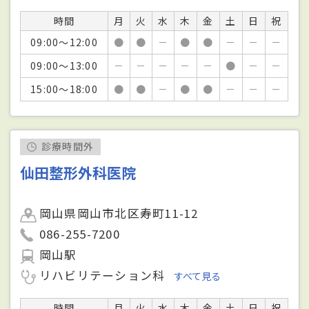
時間
月
火
水
木
金
土
日
祝
09:00～12:00
●
●
－
●
●
－
－
－
09:00～13:00
－
－
－
－
－
●
－
－
15:00～18:00
●
●
－
●
●
－
－
－
診療時間外
仙田整形外科医院
岡山県岡山市北区寿町11-12
086-255-7200
岡山駅
リハビリテーション科
すべて見る
時間
月
火
水
木
金
土
日
祝