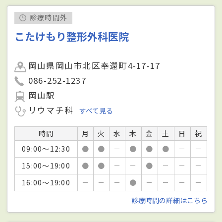
診療時間外
こたけもり整形外科医院
岡山県岡山市北区奉還町4-17-17
086-252-1237
岡山駅
リウマチ科
すべて見る
時間
月
火
水
木
金
土
日
祝
09:00～12:30
●
●
－
●
●
●
－
－
15:00～19:00
●
●
－
－
●
－
－
－
16:00～19:00
－
－
－
●
－
－
－
－
診療時間の詳細はこちら