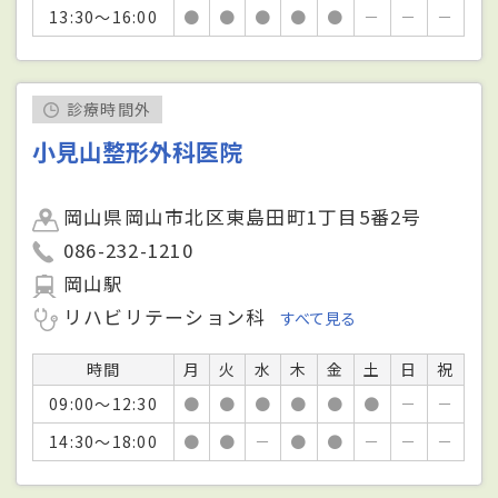
13:30～16:00
●
●
●
●
●
－
－
－
診療時間外
小見山整形外科医院
岡山県岡山市北区東島田町1丁目5番2号
086-232-1210
岡山駅
リハビリテーション科
すべて見る
時間
月
火
水
木
金
土
日
祝
09:00～12:30
●
●
●
●
●
●
－
－
14:30～18:00
●
●
－
●
●
－
－
－