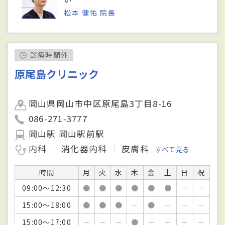
松本 健佑 院長
診療時間外
原尾島クリニック
岡山県岡山市中区原尾島3丁目8-16
086-271-3777
岡山駅 岡山駅前駅
内科
消化器内科
皮膚科
すべて見る
時間
月
火
水
木
金
土
日
祝
09:00～12:30
●
●
●
●
●
●
－
－
15:00～18:00
●
●
●
－
●
－
－
－
15:00～17:00
－
－
－
●
－
－
－
－