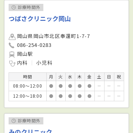
診療時間外
つばさクリニック岡山
岡山県岡山市北区奉還町1-7-7
086-254-0283
岡山駅
内科
小児科
時間
月
火
水
木
金
土
日
祝
08:00～12:00
●
●
●
●
●
－
－
－
12:00～18:00
●
●
●
●
●
－
－
－
診療時間外
みのクリニック