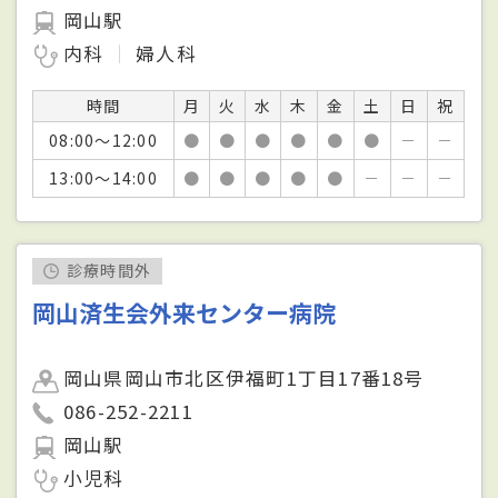
岡山駅
内科
婦人科
時間
月
火
水
木
金
土
日
祝
08:00～12:00
●
●
●
●
●
●
－
－
13:00～14:00
●
●
●
●
●
－
－
－
診療時間外
岡山済生会外来センター病院
岡山県岡山市北区伊福町1丁目17番18号
086-252-2211
岡山駅
小児科