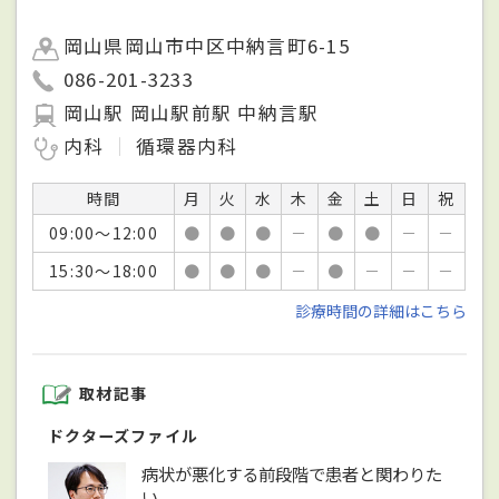
岡山県岡山市中区中納言町6-15
086-201-3233
岡山駅 岡山駅前駅 中納言駅
内科
循環器内科
時間
月
火
水
木
金
土
日
祝
09:00～12:00
●
●
●
－
●
●
－
－
15:30～18:00
●
●
●
－
●
－
－
－
診療時間の詳細はこちら
取材記事
ドクターズファイル
病状が悪化する前段階で患者と関わりた
い