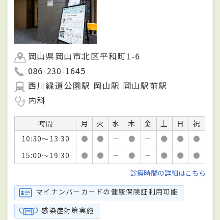
岡山県岡山市北区平和町1-6
086-230-1645
西川緑道公園駅 岡山駅 岡山駅前駅
内科
時間
月
火
水
木
金
土
日
祝
10:30～13:30
●
●
－
●
－
●
●
●
15:00～19:30
●
●
－
●
－
●
●
●
診療時間の詳細はこちら
マイナンバーカードの健康保険証利用可能
感染症対策実施