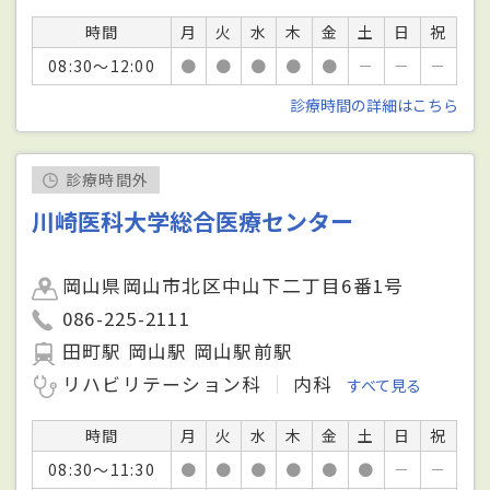
時間
月
火
水
木
金
土
日
祝
08:30～12:00
●
●
●
●
●
－
－
－
診療時間の詳細はこちら
診療時間外
川崎医科大学総合医療センター
岡山県岡山市北区中山下二丁目6番1号
086-225-2111
田町駅 岡山駅 岡山駅前駅
リハビリテーション科
内科
すべて見る
時間
月
火
水
木
金
土
日
祝
08:30～11:30
●
●
●
●
●
●
－
－