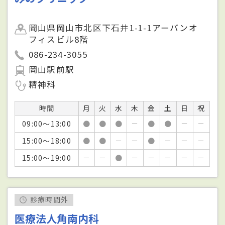
岡山県岡山市北区下石井1-1-1アーバンオ
フィスビル8階
086-234-3055
岡山駅前駅
精神科
時間
月
火
水
木
金
土
日
祝
09:00～13:00
●
●
●
－
●
●
－
－
15:00～18:00
●
●
－
－
●
－
－
－
15:00～19:00
－
－
●
－
－
－
－
－
診療時間外
医療法人角南内科