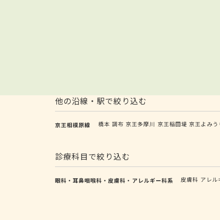
他の沿線・駅で絞り込む
橋本
調布
京王多摩川
京王稲田堤
京王よみう
京王相模原線
診療科目で絞り込む
皮膚科
アレル
眼科・耳鼻咽喉科・皮膚科・アレルギー科系