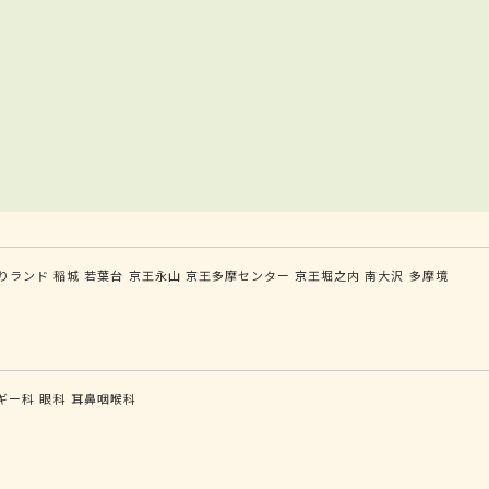
りランド
稲城
若葉台
京王永山
京王多摩センター
京王堀之内
南大沢
多摩境
ギー科
眼科
耳鼻咽喉科