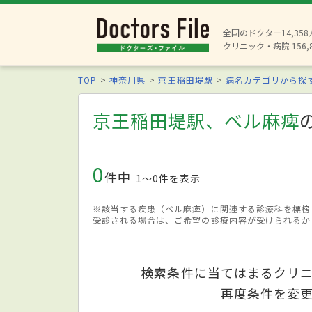
全国のドクター14,35
クリニック・病院 156,
TOP
神奈川県
京王稲田堤駅
病名カテゴリから探
京王稲田堤駅、ベル麻痺
0
件中
1〜0件を表示
※該当する疾患（ベル麻痺）に関連する診療科を標榜
受診される場合は、ご希望の診療内容が受けられるか
検索条件に当てはまるクリ
再度条件を変