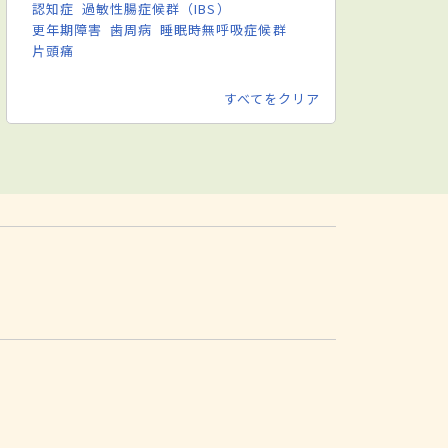
認知症
過敏性腸症候群（IBS）
更年期障害
歯周病
睡眠時無呼吸症候群
片頭痛
すべてをクリア