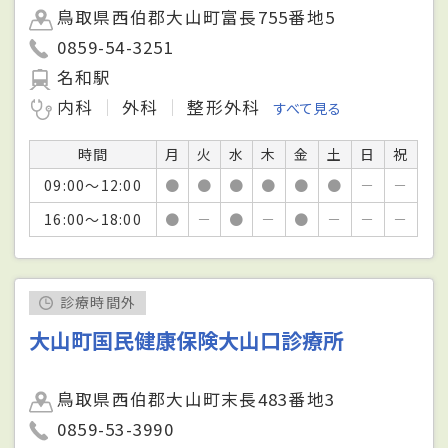
鳥取県西伯郡大山町富長755番地5
0859-54-3251
名和駅
内科
外科
整形外科
すべて見る
時間
月
火
水
木
金
土
日
祝
09:00～12:00
●
●
●
●
●
●
－
－
16:00～18:00
●
－
●
－
●
－
－
－
診療時間外
大山町国民健康保険大山口診療所
鳥取県西伯郡大山町末長483番地3
0859-53-3990