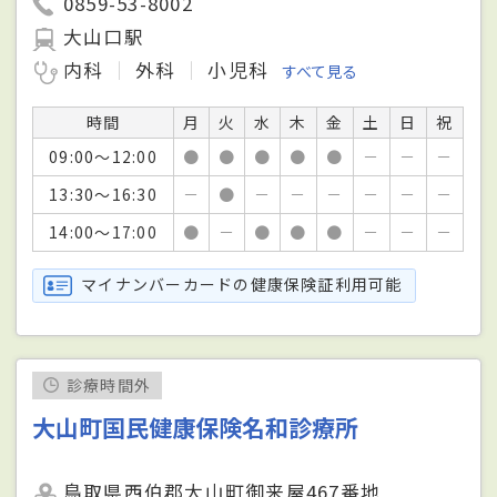
0859-53-8002
大山口駅
内科
外科
小児科
すべて見る
時間
月
火
水
木
金
土
日
祝
09:00～12:00
●
●
●
●
●
－
－
－
13:30～16:30
－
●
－
－
－
－
－
－
14:00～17:00
●
－
●
●
●
－
－
－
マイナンバーカードの健康保険証利用可能
診療時間外
大山町国民健康保険名和診療所
鳥取県西伯郡大山町御来屋467番地