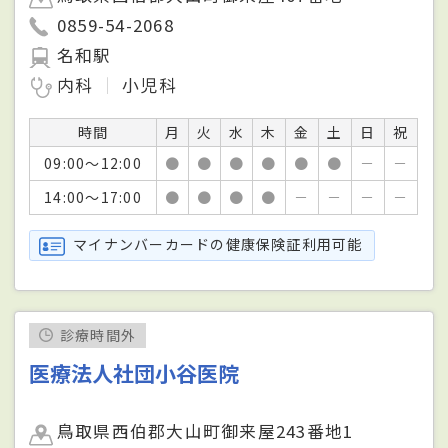
0859-54-2068
名和駅
内科
小児科
時間
月
火
水
木
金
土
日
祝
09:00～12:00
●
●
●
●
●
●
－
－
14:00～17:00
●
●
●
●
－
－
－
－
マイナンバーカードの健康保険証利用可能
診療時間外
医療法人社団小谷医院
鳥取県西伯郡大山町御来屋243番地1