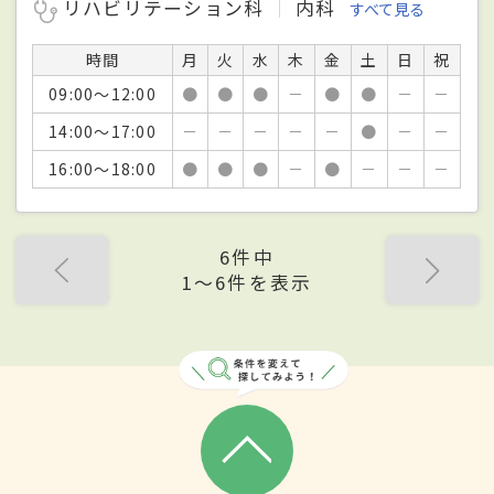
リハビリテーション科
内科
すべて見る
時間
月
火
水
木
金
土
日
祝
09:00～12:00
●
●
●
－
●
●
－
－
14:00～17:00
－
－
－
－
－
●
－
－
16:00～18:00
●
●
●
－
●
－
－
－
6件中
1〜6件を表示