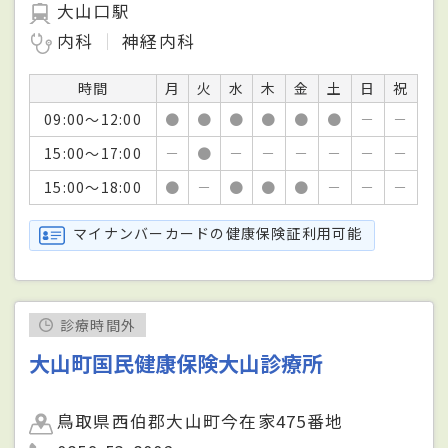
大山口駅
内科
神経内科
時間
月
火
水
木
金
土
日
祝
09:00～12:00
●
●
●
●
●
●
－
－
15:00～17:00
－
●
－
－
－
－
－
－
15:00～18:00
●
－
●
●
●
－
－
－
マイナンバーカードの健康保険証利用可能
診療時間外
大山町国民健康保険大山診療所
鳥取県西伯郡大山町今在家475番地