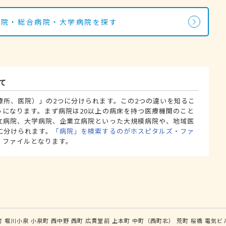
病院・総合病院・大学病院を探す
て
療所、医院）」の2つに分けられます。この2つの違いを知るこ
うになります。まず病院は20以上の病床を持つ医療機関のこと
立病院、大学病院、企業立病院といった大規模病院や、地域医
に分けられます。
「病院」を検索するのがホスピタルズ・ファ
・ファイルとなります。
町
堀川小泉
小泉町
西中野
西町
広貫堂前
上本町
中町（西町北）
荒町
桜橋
電気ビ