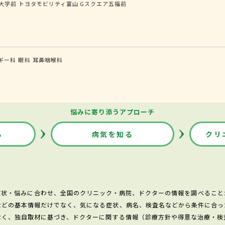
大学前
トヨタモビリティ富山 Gスクエア五福前
ギー科
眼科
耳鼻咽喉科
悩みに寄り添うアプローチ
る
病気を知る
クリ
症状・悩みに合わせ、全国のクリニック・病院、ドクターの情報を調べること
などの基本情報だけでなく、気になる症状、病名、検査名などから条件に合っ
なく、独自取材に基づき、ドクターに関する情報（診療方針や得意な治療・検