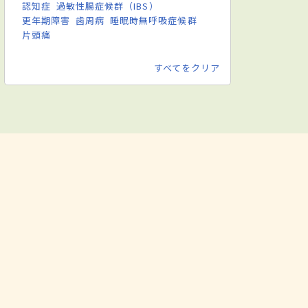
認知症
過敏性腸症候群（IBS）
更年期障害
歯周病
睡眠時無呼吸症候群
片頭痛
すべてをクリア