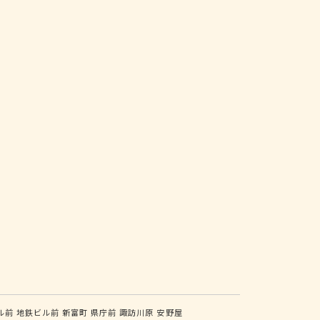
ル前
地鉄ビル前
新富町
県庁前
諏訪川原
安野屋