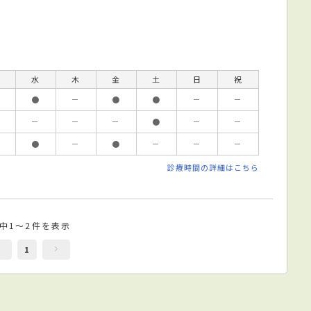
水
木
金
土
日
祝
●
－
●
●
－
－
－
－
－
●
－
－
●
－
●
－
－
－
診療時間の詳細はこちら
件中1～2件を表示
1