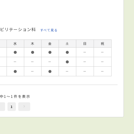
ビリテーション科
すべて見る
水
木
金
土
日
祝
●
●
●
●
－
－
－
－
－
●
－
－
●
－
●
－
－
－
件中1～1件を表示
1