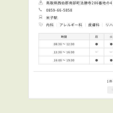
鳥取県西伯郡南部町法勝寺286番地の4
0859-66-5858
米子駅
内科
アレルギー科
皮膚科
リハ
時間
月
火
08:30 ～ 12:00
●
●
13:30 ～ 16:00
－
－
16:00 ～ 19:00
●
●
1