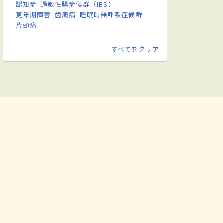
認知症
過敏性腸症候群（IBS）
更年期障害
歯周病
睡眠時無呼吸症候群
片頭痛
すべてをクリア