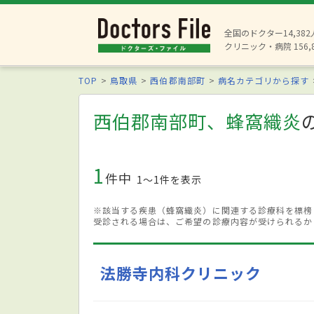
全国のドクター14,38
クリニック・病院 156,
TOP
鳥取県
西伯郡南部町
病名カテゴリから探す
西伯郡南部町、蜂窩織炎
1
件中
1〜1件を表示
※該当する疾患（蜂窩織炎）に関連する診療科を標榜
受診される場合は、ご希望の診療内容が受けられるか
法勝寺内科クリニック