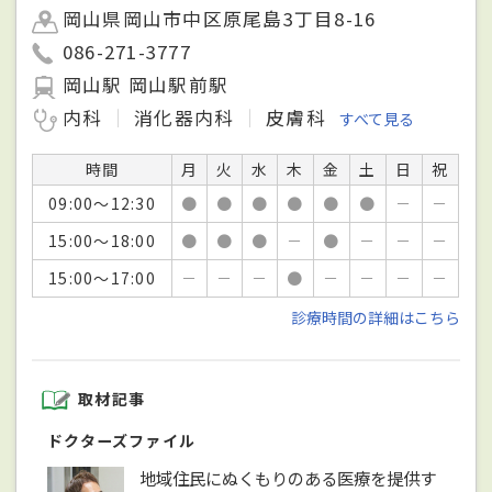
岡山県岡山市中区原尾島3丁目8-16
086-271-3777
岡山駅 岡山駅前駅
内科
消化器内科
皮膚科
すべて見る
時間
月
火
水
木
金
土
日
祝
09:00～12:30
●
●
●
●
●
●
－
－
15:00～18:00
●
●
●
－
●
－
－
－
15:00～17:00
－
－
－
●
－
－
－
－
診療時間の詳細はこちら
取材記事
ドクターズファイル
地域住民にぬくもりのある医療を提供す