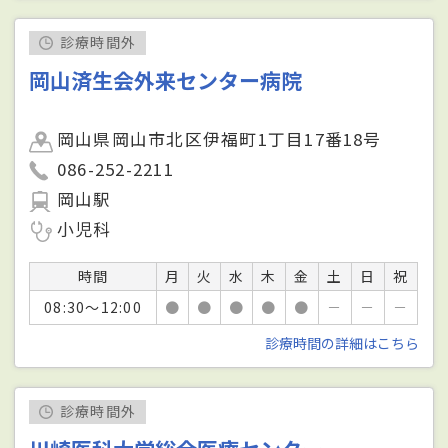
診療時間外
岡山済生会外来センター病院
岡山県岡山市北区伊福町1丁目17番18号
086-252-2211
岡山駅
小児科
時間
月
火
水
木
金
土
日
祝
08:30～12:00
●
●
●
●
●
－
－
－
診療時間の詳細はこちら
診療時間外