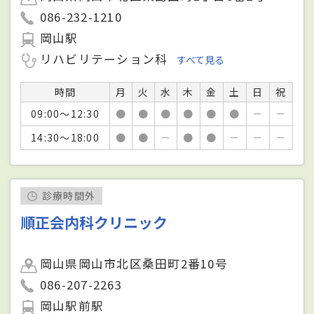
086-232-1210
岡山駅
リハビリテーション科
すべて見る
時間
月
火
水
木
金
土
日
祝
09:00～12:30
●
●
●
●
●
●
－
－
14:30～18:00
●
●
－
●
●
－
－
－
診療時間外
順正会内科クリニック
岡山県岡山市北区桑田町2番10号
086-207-2263
岡山駅前駅