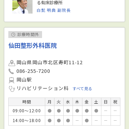
る有床診療所
白髭 明典 副院長
診療時間外
仙田整形外科医院
岡山県岡山市北区寿町11-12
086-255-7200
岡山駅
リハビリテーション科
すべて見る
時間
月
火
水
木
金
土
日
祝
09:00～12:00
●
●
●
●
●
●
－
－
14:00～18:00
●
●
●
－
●
－
－
－