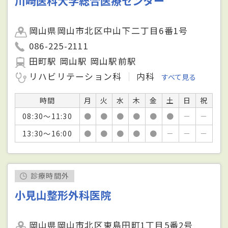
川崎医科大学総合医療センター
岡山県岡山市北区中山下二丁目6番1号
086-225-2111
田町駅 岡山駅 岡山駅前駅
リハビリテーション科
内科
すべて見る
時間
月
火
水
木
金
土
日
祝
08:30～11:30
●
●
●
●
●
●
－
－
13:30～16:00
●
●
●
●
●
－
－
－
診療時間外
小見山整形外科医院
岡山県岡山市北区東島田町1丁目5番2号