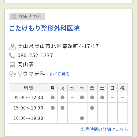
診療時間外
こたけもり整形外科医院
岡山県岡山市北区奉還町4-17-17
086-252-1237
岡山駅
リウマチ科
すべて見る
時間
月
火
水
木
金
土
日
祝
09:00～12:30
●
●
－
●
●
●
－
－
15:00～19:00
●
●
－
－
●
－
－
－
16:00～19:00
－
－
－
●
－
－
－
－
診療時間の詳細はこちら