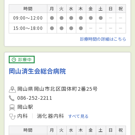
時間
月
火
水
木
金
土
日
祝
09:00～12:00
●
●
●
●
●
●
－
－
15:00～18:00
●
●
●
●
－
－
－
－
診療時間の詳細はこちら
診療中
岡山済生会総合病院
岡山県岡山市北区国体町2番25号
086-252-2211
岡山駅
内科
消化器内科
すべて見る
時間
月
火
水
木
金
土
日
祝