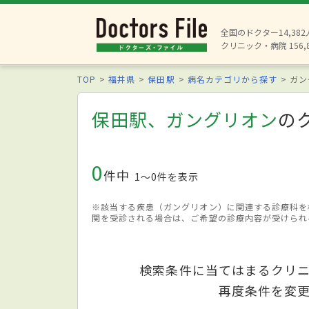
全国のドクター14,38
クリニック・病院 156,
TOP
福井県
保田駅
病名カテゴリから探す
ガン
保田駅、ガングリオン
の
0
件中
1〜0件を表示
※該当する疾患（ガングリオン）に関連する診療科を
関を受診される場合は、ご希望の診療内容が受けられ
検索条件に当てはまるクリ
再度条件を変