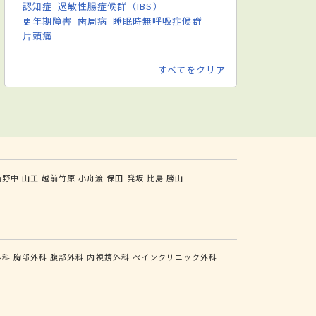
認知症
過敏性腸症候群（IBS）
更年期障害
歯周病
睡眠時無呼吸症候群
片頭痛
すべてをクリア
前野中
山王
越前竹原
小舟渡
保田
発坂
比島
勝山
外科
胸部外科
腹部外科
内視鏡外科
ペインクリニック外科