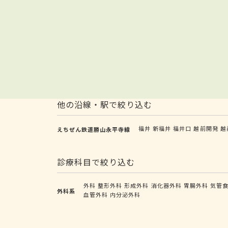
他の沿線・駅で絞り込む
福井
新福井
福井口
越前開発
越
えちぜん鉄道勝山永平寺線
診療科目で絞り込む
外科
整形外科
形成外科
消化器外科
胃腸外科
気管
外科系
血管外科
内分泌外科