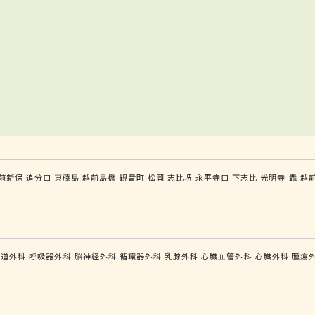
前新保
追分口
東藤島
越前島橋
観音町
松岡
志比堺
永平寺口
下志比
光明寺
轟
越
食道外科
呼吸器外科
脳神経外科
循環器外科
乳腺外科
心臓血管外科
心臓外科
腫瘍