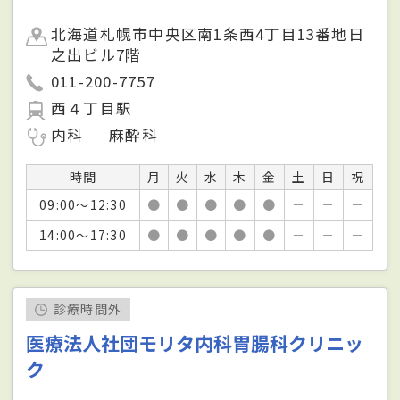
北海道札幌市中央区南1条西4丁目13番地日
之出ビル7階
011-200-7757
西４丁目駅
内科
麻酔科
時間
月
火
水
木
金
土
日
祝
09:00～12:30
●
●
●
●
●
－
－
－
14:00～17:30
●
●
●
●
●
－
－
－
診療時間外
医療法人社団モリタ内科胃腸科クリニッ
ク