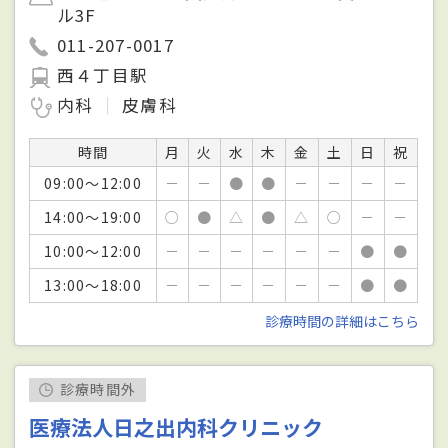
ル3F
011-207-0017
西４丁目駅
内科
皮膚科
時間
月
火
水
木
金
土
日
祝
09:00～12:00
－
－
●
●
－
－
－
－
14:00～19:00
○
●
△
●
△
○
－
－
10:00～12:00
－
－
－
－
－
－
●
●
13:00～18:00
－
－
－
－
－
－
●
●
診療時間の詳細はこちら
診療時間外
医療法人日之出内科クリニック