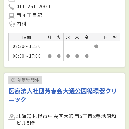
011-261-2000
西４丁目駅
内科
時間
月
火
水
木
金
土
日
祝
08:30～11:30
－
－
－
－
－
●
－
－
08:30～17:00
●
●
●
●
●
－
－
－
診療時間外
医療法人社団芳春会大通公園循環器クリ
ニック
北海道札幌市中央区大通西5丁目8番地昭和
ビル5階