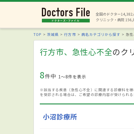
全国のドクター14,38
クリニック・病院 156,
TOP
茨城県
行方市
病名カテゴリから探す
急性
行方市、急性心不全
のク
8
件中
1〜8件を表示
※該当する疾患（急性心不全）に関連する診療科を標
を受診される場合は、ご希望の診療内容が受けられる
小沼診療所