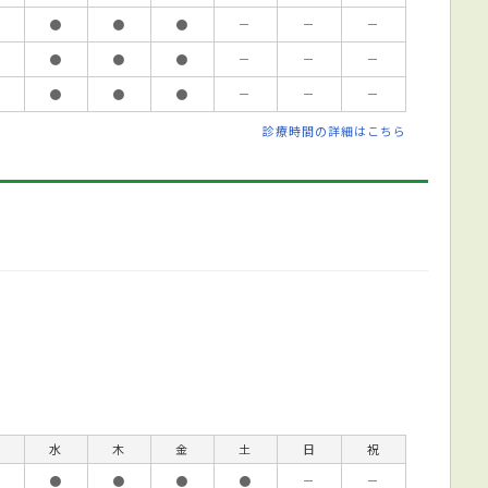
●
●
●
－
－
－
●
●
●
－
－
－
●
●
●
－
－
－
診療時間の詳細はこちら
水
木
金
土
日
祝
●
●
●
●
－
－