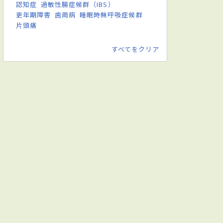
認知症
過敏性腸症候群（IBS）
更年期障害
歯周病
睡眠時無呼吸症候群
片頭痛
すべてをクリア
泌尿器科
婦人科
眼科
耳鼻咽喉科
リハビリテーショ