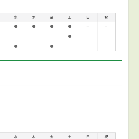
水
木
金
土
日
祝
●
●
●
●
－
－
－
－
－
●
－
－
●
－
●
－
－
－
水
木
金
土
日
祝