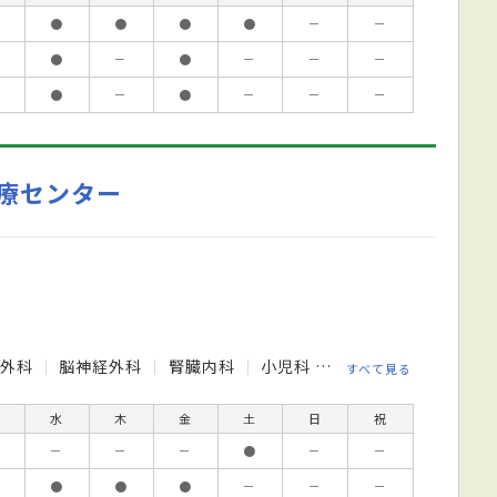
●
●
●
●
－
－
●
－
●
－
－
－
●
－
●
－
－
－
療センター
外科
脳神経外科
腎臓内科
小児科
整形外科
皮膚科
すべて見る
水
木
金
土
日
祝
－
－
－
●
－
－
●
●
●
－
－
－