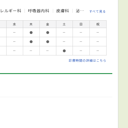
アレルギー科
呼吸器内科
皮膚科
泌尿器科
救急科
すべて見る
水
木
金
土
日
祝
－
●
●
－
－
－
－
●
●
－
－
－
－
－
－
●
－
－
診療時間の詳細はこちら