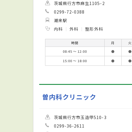
茨城県行方市麻生1105-2
0299-72-0388
潮来駅
内科
外科
整形外科
時間
月
火
08:45 ～ 12:00
●
●
15:00 ～ 18:00
●
●
曽内科クリニック
茨城県行方市玉造甲510-3
0299-36-2611