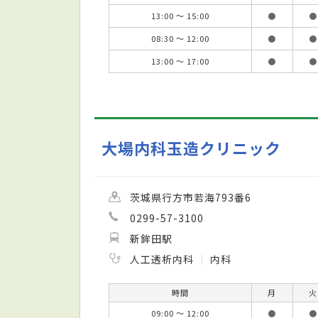
13:00 ～ 15:00
●
●
08:30 ～ 12:00
●
●
13:00 ～ 17:00
●
●
大場内科玉造クリニック
茨城県行方市若海793番6
0299-57-3100
新鉾田駅
人工透析内科
内科
時間
月
火
09:00 ～ 12:00
●
●