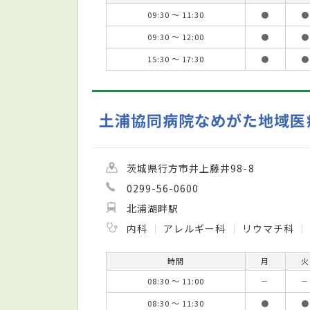
09:30 ～ 11:30
●
●
09:30 ～ 12:00
●
●
15:30 ～ 17:30
●
●
土浦協同病院なめがた地域医
茨城県行方市井上藤井98-8
0299-56-0600
北浦湖畔駅
内科
アレルギー科
リウマチ科
時間
月
火
08:30 ～ 11:00
－
－
08:30 ～ 11:30
●
●