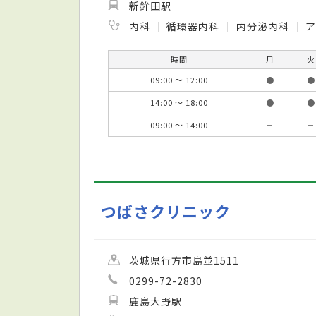
新鉾田駅
内科
循環器内科
内分泌内科
時間
月
火
09:00 ～ 12:00
●
●
14:00 ～ 18:00
●
●
09:00 ～ 14:00
－
－
つばさクリニック
茨城県行方市島並1511
0299-72-2830
鹿島大野駅