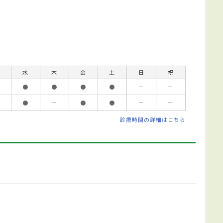
水
木
金
土
日
祝
●
●
●
●
－
－
●
－
●
●
－
－
診療時間の詳細はこちら