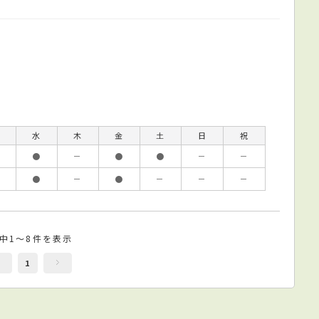
水
木
金
土
日
祝
●
－
●
●
－
－
●
－
●
－
－
－
件中1～8件を表示
1