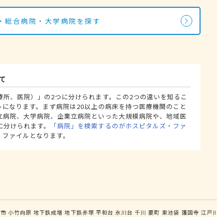
・総合病院・大学病院を探す
て
療所、医院）」の2つに分けられます。この2つの違いを知るこ
うになります。まず病院は20以上の病床を持つ医療機関のこと
立病院、大学病院、企業立病院といった大規模病院や、地域医
に分けられます。
「病院」を検索するのがホスピタルズ・ファ
・ファイルとなります。
光市
小竹向原
地下鉄成増
地下鉄赤塚
平和台
氷川台
千川
要町
東池袋
護国寺
江戸