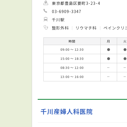
東京都豊島区要町3-23-4
03-6909-3347
千川駅
整形外科
リウマチ科
ペインクリ
時間
月
火
09:00 ～ 12:30
●
●
15:00 ～ 18:30
●
●
08:30 ～ 12:00
－
－
13:00 ～ 16:00
－
－
千川産婦人科医院