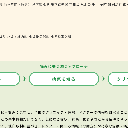
明治神宮前〈原宿〉
地下鉄成増
地下鉄赤塚
平和台
氷川台
千川
要町
雑司が谷
西
膚科
小児神経内科
小児泌尿器科
小児整形外科
悩みに寄り添うアプローチ
る
病気を知る
クリ
症状・悩みに合わせ、全国のクリニック・病院、ドクターの情報を調べること
などの基本情報だけでなく、気になる症状、病名、検査名などから条件に合っ
なく、独自取材に基づき、ドクターに関する情報（診療方針や得意な治療・検