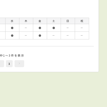
水
木
金
土
日
祝
●
－
●
●
－
－
●
－
●
－
－
－
件中1～3件を表示
1