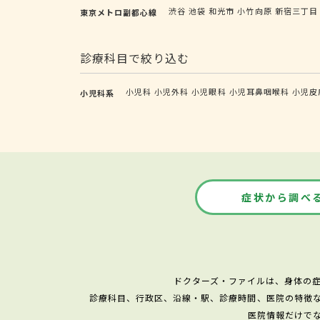
渋谷
池袋
和光市
小竹向原
新宿三丁目
東京メトロ副都心線
診療科目で絞り込む
小児科
小児外科
小児眼科
小児耳鼻咽喉科
小児皮
小児科系
症状から調べ
ドクターズ・ファイルは、身体の
診療科目、行政区、沿線・駅、診療時間、医院の特徴
医院情報だけで