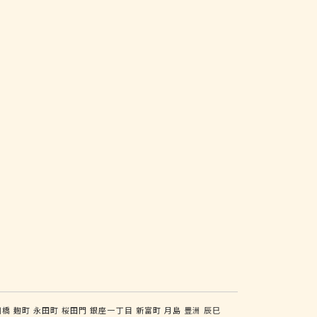
川橋
麹町
永田町
桜田門
銀座一丁目
新富町
月島
豊洲
辰巳