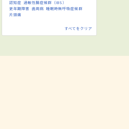
認知症
過敏性腸症候群（IBS）
更年期障害
歯周病
睡眠時無呼吸症候群
片頭痛
すべてをクリア