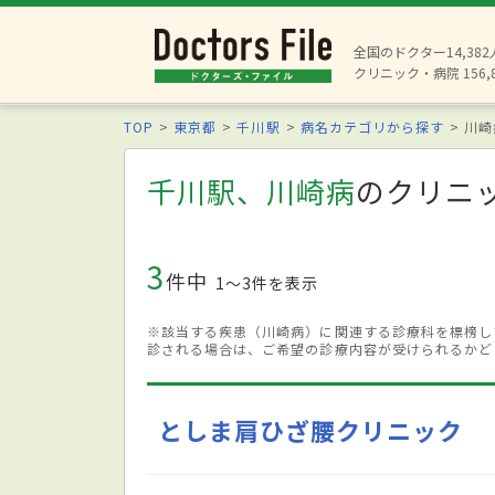
全国のドクター14,38
クリニック・病院 156,
TOP
東京都
千川駅
病名カテゴリから探す
川崎
千川駅、川崎病
のクリニ
3
件中
1〜3件を表示
※該当する疾患（川崎病）に関連する診療科を標榜し
診される場合は、ご希望の診療内容が受けられるかど
としま肩ひざ腰クリニック