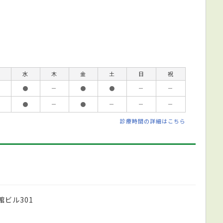
水
木
金
土
日
祝
●
－
●
●
－
－
●
－
●
－
－
－
診療時間の詳細はこちら
館ビル301