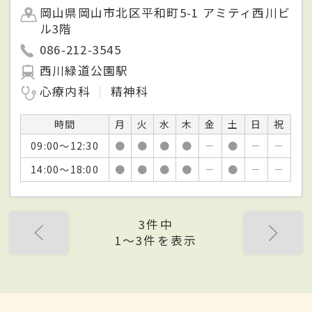
岡山県岡山市北区平和町5-1 アミティ西川ビ
ル3階
086-212-3545
西川緑道公園駅
心療内科
精神科
時間
月
火
水
木
金
土
日
祝
09:00～12:30
●
●
●
●
－
●
－
－
14:00～18:00
●
●
●
●
－
●
－
－
3件中
1〜3件を表示