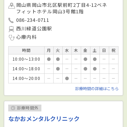
岡山県岡山市北区駅前町2丁目4-12ベネ
フィットホテル岡山3号館1階
086-234-0711
西川緑道公園駅
心療内科
時間
月
火
水
木
金
土
日
祝
10:00～13:00
●
●
－
－
●
●
－
－
14:00～18:00
－
●
－
－
●
●
－
－
14:00～20:00
－
－
●
－
－
－
－
－
診療時間の詳細はこちら
診療時間外
なかおメンタルクリニック