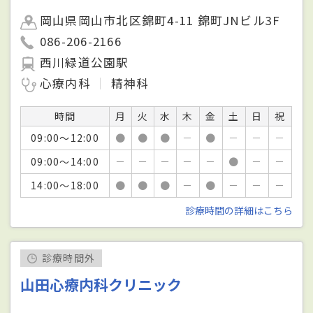
岡山県岡山市北区錦町4-11 錦町JNビル3F
086-206-2166
西川緑道公園駅
心療内科
精神科
時間
月
火
水
木
金
土
日
祝
09:00～12:00
●
●
●
－
●
－
－
－
09:00～14:00
－
－
－
－
－
●
－
－
14:00～18:00
●
●
●
－
●
－
－
－
診療時間の詳細はこちら
診療時間外
山田心療内科クリニック