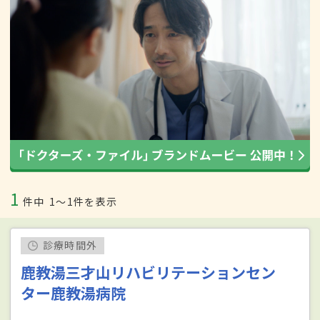
1
件中
1〜1件を表示
診療時間外
鹿教湯三才山リハビリテーションセン
ター鹿教湯病院