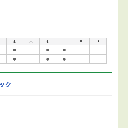
水
木
金
土
日
祝
●
－
●
●
－
－
●
－
●
●
－
－
ック