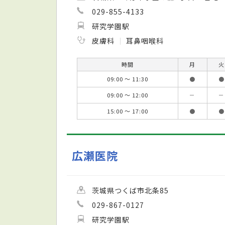
029-855-4133
研究学園駅
皮膚科
耳鼻咽喉科
時間
月
火
09:00 ～ 11:30
●
●
09:00 ～ 12:00
－
－
15:00 ～ 17:00
●
●
広瀬医院
茨城県つくば市北条85
029-867-0127
研究学園駅