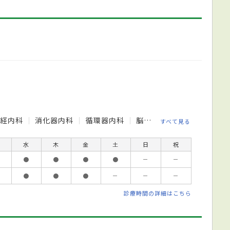
神経内科
消化器内科
循環器内科
脳神経外科
皮膚科
麻
すべて見る
水
木
金
土
日
祝
●
●
●
●
－
－
●
●
●
－
－
－
診療時間の詳細はこちら