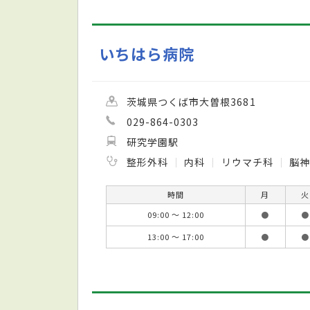
いちはら病院
茨城県つくば市大曽根3681
029-864-0303
研究学園駅
整形外科
内科
リウマチ科
脳
時間
月
火
09:00 ～ 12:00
●
●
13:00 ～ 17:00
●
●