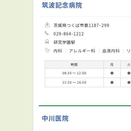
筑波記念病院
茨城県つくば市要1187-299
029-864-1212
研究学園駅
内科
アレルギー科
血液内科
時間
月
火
08:30 ～ 12:00
●
●
13:30 ～ 16:30
●
●
中川医院