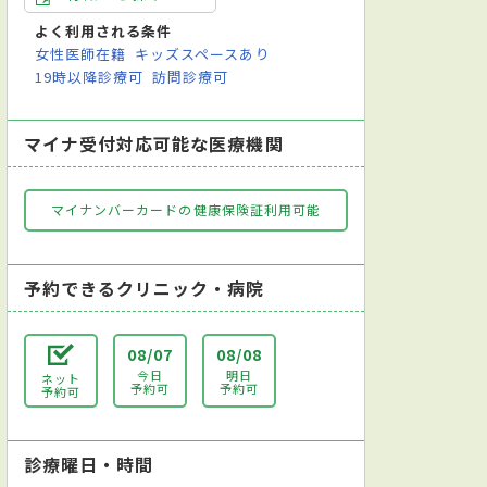
よく利用される条件
女性医師在籍
キッズスペースあり
19時以降診療可
訪問診療可
マイナ受付対応可能な医療機関
マイナンバーカードの健康保険証利用可能
予約できるクリニック・病院
08/07
08/08
今日
明日
ネット
外科
腎臓内科
心臓血管外科
小児科
整形外科
形成外
予約可
予約可
予約可
診療曜日・時間