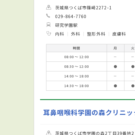
茨城県つくば市篠崎2272-1
029-864-7760
研究学園駅
内科
外科
整形外科
皮膚科
時間
月
火
08:00 ～ 12:00
－
－
08:30 ～ 12:00
●
●
14:00 ～ 18:00
－
－
14:30 ～ 18:00
●
●
耳鼻咽喉科学園の森クリニッ
茨城県つくば市学園の森2丁目39番地2