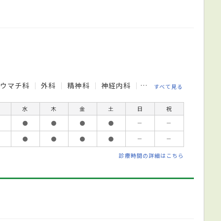
リウマチ科
外科
精神科
神経内科
脳神経外科
呼吸器
すべて見る
水
木
金
土
日
祝
●
●
●
●
－
－
●
●
●
●
－
－
診療時間の詳細はこちら