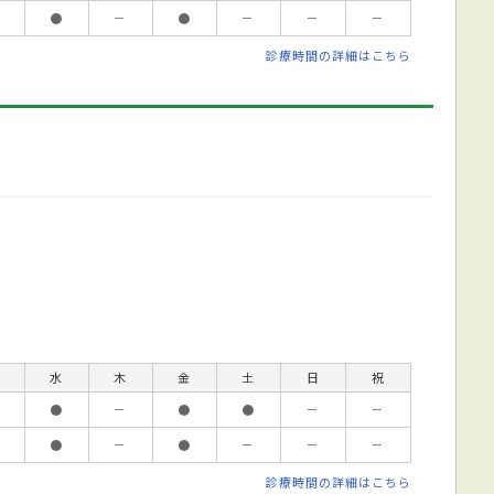
●
－
●
－
－
－
診療時間の詳細はこちら
水
木
金
土
日
祝
●
－
●
●
－
－
●
－
●
－
－
－
診療時間の詳細はこちら