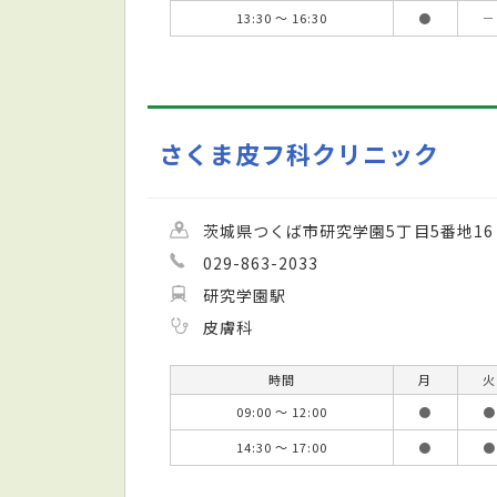
13:30 ～ 16:30
●
－
さくま皮フ科クリニック
茨城県つくば市研究学園5丁目5番地16
029-863-2033
研究学園駅
皮膚科
時間
月
火
09:00 ～ 12:00
●
●
14:30 ～ 17:00
●
●