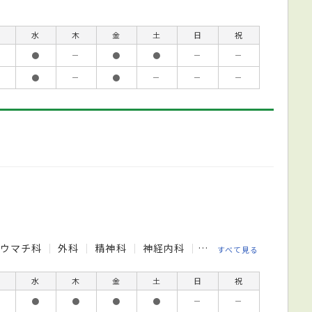
水
木
金
土
日
祝
●
－
●
●
－
－
●
－
●
－
－
－
リウマチ科
外科
精神科
神経内科
脳神経外科
呼吸器
すべて見る
水
木
金
土
日
祝
●
●
●
●
－
－