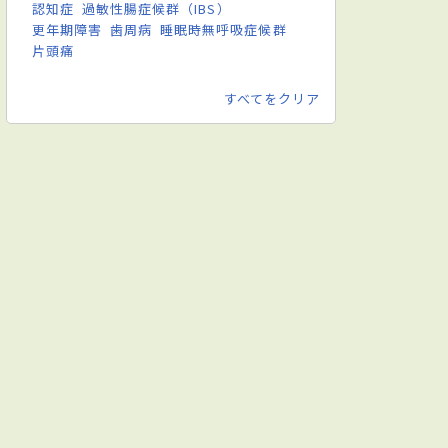
認知症
過敏性腸症候群（IBS）
更年期障害
歯周病
睡眠時無呼吸症候群
片頭痛
すべてをクリア
酔科
眼科
歯科
代謝・内分泌内科
※麻酔科標榜医／小