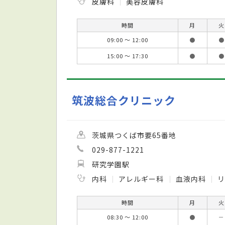
皮膚科
美容皮膚科
時間
月
火
09:00 ～ 12:00
●
●
15:00 ～ 17:30
●
●
筑波総合クリニック
茨城県つくば市要65番地
029-877-1221
研究学園駅
内科
アレルギー科
血液内科
時間
月
火
08:30 ～ 12:00
●
－