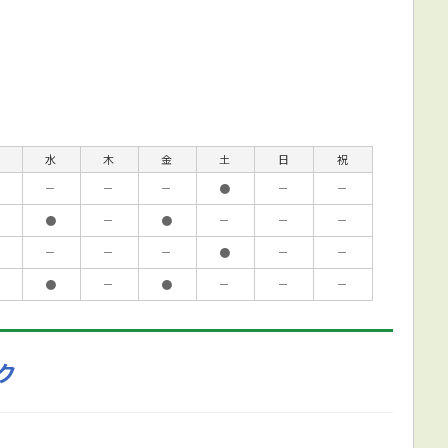
水
木
金
土
日
祝
－
－
－
●
－
－
●
－
●
－
－
－
－
－
－
●
－
－
●
－
●
－
－
－
ク