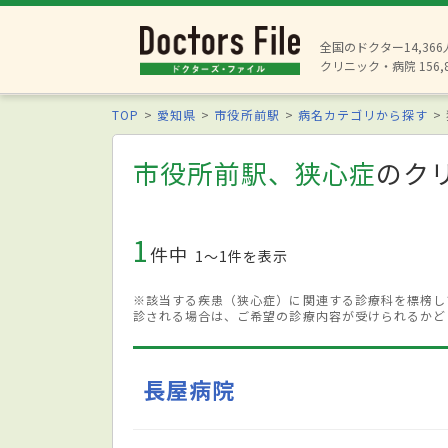
全国のドクター14,36
クリニック・病院 156,
TOP
愛知県
市役所前駅
病名カテゴリから探す
市役所前駅、狭心症
のク
1
件中
1〜1件を表示
※該当する疾患（狭心症）に関連する診療科を標榜し
診される場合は、ご希望の診療内容が受けられるかど
長屋病院