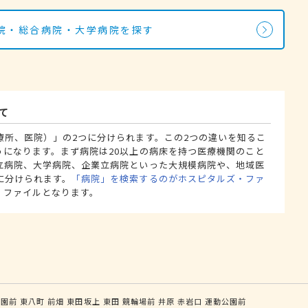
院・総合病院・大学病院を探す
て
療所、医院）」の2つに分けられます。この2つの違いを知るこ
うになります。まず病院は20以上の病床を持つ医療機関のこと
立病院、大学病院、企業立病院といった大規模病院や、地域医
に分けられます。
「病院」を検索するのがホスピタルズ・ファ
・ファイルとなります。
公園前
東八町
前畑
東田坂上
東田
競輪場前
井原
赤岩口
運動公園前