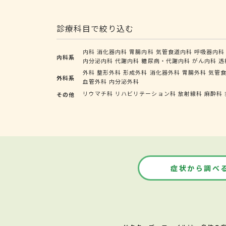
診療科目で絞り込む
内科
消化器内科
胃腸内科
気管食道内科
呼吸器内科
内科系
内分泌内科
代謝内科
糖尿病・代謝内科
がん内科
透
外科
整形外科
形成外科
消化器外科
胃腸外科
気管
外科系
血管外科
内分泌外科
リウマチ科
リハビリテーション科
放射線科
麻酔科
その他
症状から調べ