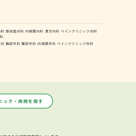
内科
感染症内科
内視鏡内科
漢方内科
ペインクリニック内科
科
外科
胸部外科
腹部外科
内視鏡外科
ペインクリニック外科
ニック・病院を探す