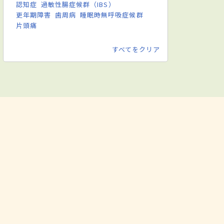
認知症
過敏性腸症候群（IBS）
更年期障害
歯周病
睡眠時無呼吸症候群
片頭痛
すべてをクリア