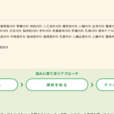
循環器内科
腎臓内科
神経内科
人工透析内科
糖尿病内科
心臓内科
血液内科
腫瘍
析内科
女性内科
脳神経内科
老年内科
疼痛緩和内科
肝臓内科
乳腺内科
緩和ケア内
食道外科
呼吸器外科
脳神経外科
循環器外科
乳腺外科
心臓血管外科
心臓外科
腫瘍
救急科
悩みに寄り添うアプローチ
る
病気を知る
クリ