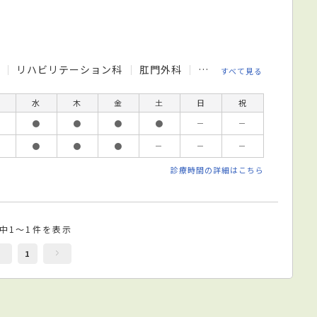
科
リハビリテーション科
肛門外科
小児外科
糖尿病内科
すべて見る
水
木
金
土
日
祝
●
●
●
●
－
－
●
●
●
－
－
－
診療時間の詳細はこちら
件中1～1件を表示
1