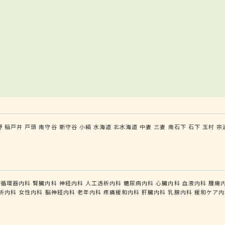
野
稲戸井
戸頭
南守谷
新守谷
小絹
水海道
北水海道
中妻
三妻
南石下
石下
玉村
宗
循環器内科
腎臓内科
神経内科
人工透析内科
糖尿病内科
心臓内科
血液内科
腫瘍
析内科
女性内科
脳神経内科
老年内科
疼痛緩和内科
肝臓内科
乳腺内科
緩和ケア内