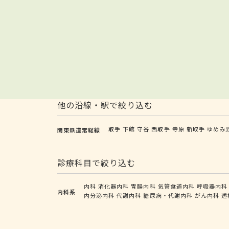
他の沿線・駅で絞り込む
取手
下館
守谷
西取手
寺原
新取手
ゆめみ
関東鉄道常総線
診療科目で絞り込む
内科
消化器内科
胃腸内科
気管食道内科
呼吸器内科
内科系
内分泌内科
代謝内科
糖尿病・代謝内科
がん内科
透