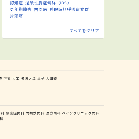
認知症
過敏性腸症候群（IBS）
更年期障害
歯周病
睡眠時無呼吸症候群
片頭痛
すべてをクリア
道
下妻
大宝
騰波ノ江
黒子
大田郷
内科
感染症内科
内視鏡内科
漢方内科
ペインクリニック内科
科