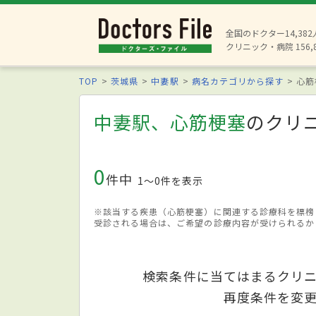
全国のドクター14,38
クリニック・病院 156,
TOP
茨城県
中妻駅
病名カテゴリから探す
心筋
中妻駅、心筋梗塞
のクリ
0
件中
1〜0件を表示
※該当する疾患（心筋梗塞）に関連する診療科を標榜
受診される場合は、ご希望の診療内容が受けられるか
検索条件に当てはまるクリ
再度条件を変