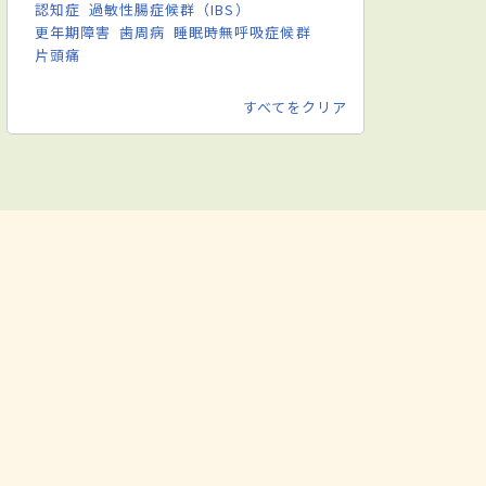
認知症
過敏性腸症候群（IBS）
更年期障害
歯周病
睡眠時無呼吸症候群
片頭痛
すべてをクリア