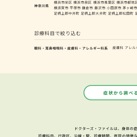
横浜市栄区
横浜市泉区
横浜市青葉区
横浜市都筑
神奈川県
横須賀市
平塚市
鎌倉市
藤沢市
小田原市
茅ヶ崎
足柄上郡中井町
足柄上郡大井町
足柄上郡松田町
診療科目で絞り込む
皮膚科
アレル
眼科・耳鼻咽喉科・皮膚科・アレルギー科系
症状から調べ
ドクターズ・ファイルは、身体の
診療科目、行政区、沿線・駅、診療時間、医院の特徴