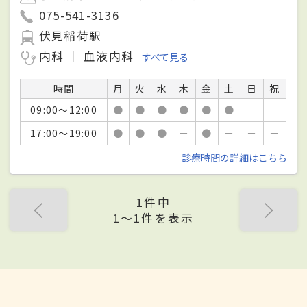
075-541-3136
伏見稲荷駅
内科
血液内科
すべて見る
時間
月
火
水
木
金
土
日
祝
09:00～12:00
●
●
●
●
●
●
－
－
17:00～19:00
●
●
●
－
●
－
－
－
診療時間の詳細はこちら
1件中
1〜1件を表示