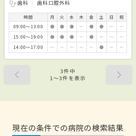
歯科
歯科口腔外科
時間
月
火
水
木
金
土
日
祝
09:00～13:00
●
●
●
－
●
●
－
－
15:00～19:00
●
●
●
－
●
－
－
－
14:00～17:00
－
－
－
－
－
●
－
－
3件中
1〜3件を表示
現在の条件での病院の検索結果