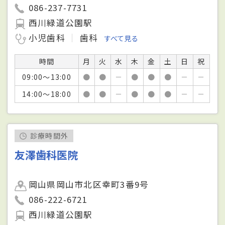
086-237-7731
西川緑道公園駅
小児歯科
歯科
すべて見る
時間
月
火
水
木
金
土
日
祝
09:00～13:00
●
●
－
●
●
●
－
－
14:00～18:00
●
●
－
●
●
●
－
－
診療時間外
友澤歯科医院
岡山県岡山市北区幸町3番9号
086-222-6721
西川緑道公園駅