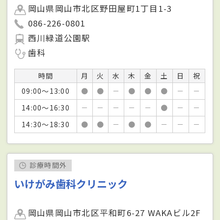
岡山県岡山市北区野田屋町1丁目1-3
086-226-0801
西川緑道公園駅
歯科
時間
月
火
水
木
金
土
日
祝
09:00～13:00
●
●
－
●
●
●
－
－
14:00～16:30
－
－
－
－
－
●
－
－
14:30～18:30
●
●
－
●
●
－
－
－
診療時間外
いけがみ歯科クリニック
岡山県岡山市北区平和町6-27 WAKAビル2F