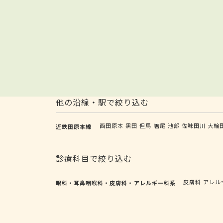
他の沿線・駅で絞り込む
西田原本
黒田
但馬
箸尾
池部
佐味田川
大輪
近鉄田原本線
診療科目で絞り込む
皮膚科
アレル
眼科・耳鼻咽喉科・皮膚科・アレルギー科系