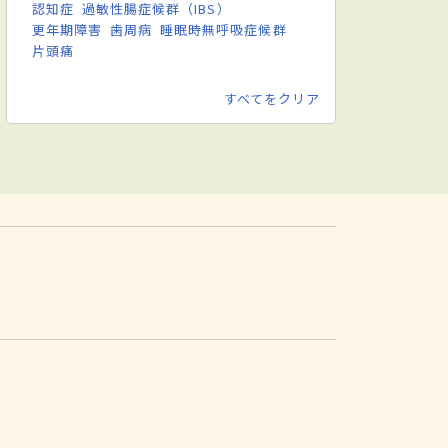
認知症
過敏性腸症候群（IBS）
更年期障害
歯周病
睡眠時無呼吸症候群
片頭痛
すべてをクリア