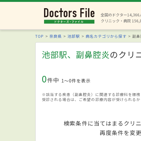
全国のドクター14,36
クリニック・病院 156,
TOP
奈良県
池部駅
病名カテゴリから探す
副鼻
池部駅、副鼻腔炎
のクリ
0
件中
1〜0件を表示
※該当する疾患（副鼻腔炎）に関連する診療科を標榜
受診される場合は、ご希望の診療内容が受けられるか
検索条件に当てはまるクリ
再度条件を変