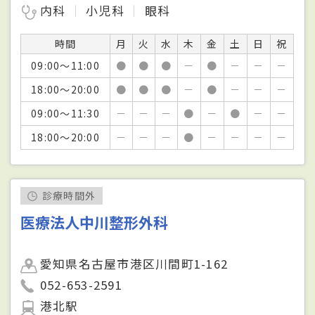
内科
小児科
眼科
時間
月
火
水
木
金
土
日
祝
09:00～11:00
●
●
●
－
●
－
－
－
18:00～20:00
●
●
●
－
●
－
－
－
09:00～11:30
－
－
－
●
－
●
－
－
18:00～20:00
－
－
－
●
－
－
－
－
診療時間外
医療法人中川整形外科
愛知県名古屋市港区川間町1-162
052-653-2591
港北駅