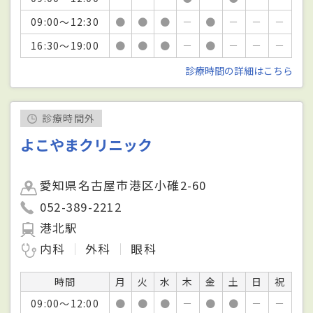
09:00～12:30
●
●
●
－
●
－
－
－
16:30～19:00
●
●
●
－
●
－
－
－
診療時間の詳細はこちら
診療時間外
よこやまクリニック
愛知県名古屋市港区小碓2-60
052-389-2212
港北駅
内科
外科
眼科
時間
月
火
水
木
金
土
日
祝
09:00～12:00
●
●
●
－
●
●
－
－