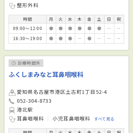
整形外科
時間
月
火
水
木
金
土
日
祝
09:00～12:00
●
●
●
●
●
●
－
－
16:30～19:00
●
●
●
－
●
－
－
－
診療時間外
ふくしまみなと耳鼻咽喉科
愛知県名古屋市港区土古町1丁目52-4
052-304-8733
港北駅
耳鼻咽喉科
小児耳鼻咽喉科
すべて見る
時間
月
火
水
木
金
土
日
祝