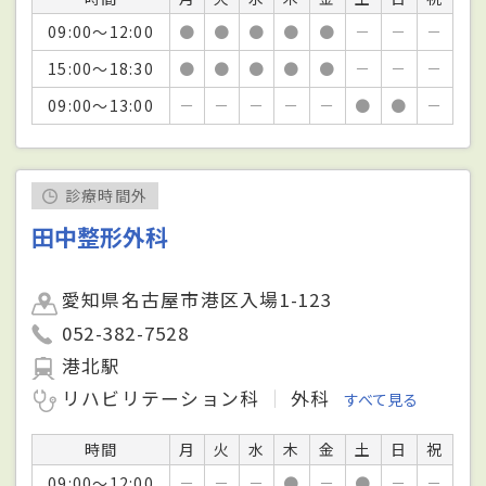
09:00～12:00
●
●
●
●
●
－
－
－
15:00～18:30
●
●
●
●
●
－
－
－
09:00～13:00
－
－
－
－
－
●
●
－
診療時間外
田中整形外科
愛知県名古屋市港区入場1-123
052-382-7528
港北駅
リハビリテーション科
外科
すべて見る
時間
月
火
水
木
金
土
日
祝
09:00～12:00
－
－
－
●
－
●
－
－