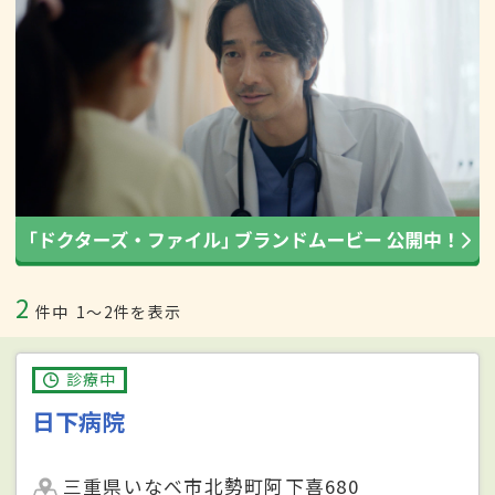
2
件中
1〜2件を表示
診療中
日下病院
三重県いなべ市北勢町阿下喜680