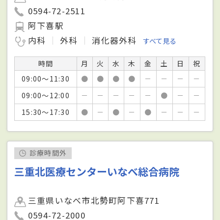
0594-72-2511
阿下喜駅
内科
外科
消化器外科
すべて見る
時間
月
火
水
木
金
土
日
祝
09:00～11:30
●
●
●
●
－
－
－
－
09:00～12:00
－
－
－
－
－
●
－
－
15:30～17:30
●
－
●
－
●
－
－
－
診療時間外
三重北医療センターいなべ総合病院
三重県いなべ市北勢町阿下喜771
0594-72-2000