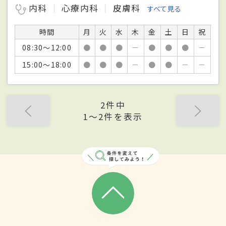
内科
心療内科
皮膚科
すべて見る
時間
月
火
水
木
金
土
日
祝
08:30～12:00
●
●
●
－
●
●
●
－
15:00～18:00
●
●
●
－
●
●
－
－
2件中
1〜2件を表示