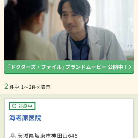
2
件中
1〜2件を表示
診療中
海老原医院
茨城県坂東市神田山645