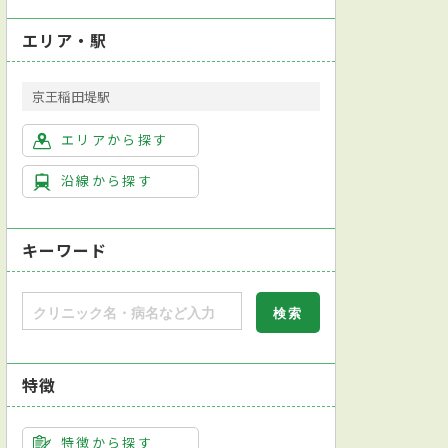
エリア・駅
京王稲田堤駅
エリアから探す
沿線から探す
キーワード
図検査
超音波検査
尿検査
喀痰（かくたん）検査
インフルエンザ抗
特徴
特徴から探す