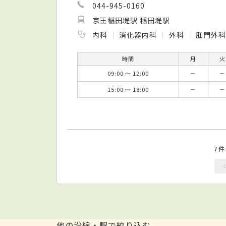
044-945-0160
京王稲田堤駅 稲田堤駅
内科
消化器内科
外科
肛門外
時間
月
火
09:00 ～ 12:00
－
－
15:00 ～ 18:00
－
－
7
他の沿線・駅で絞り込む