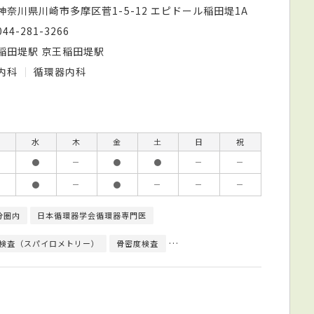
神奈川県川崎市多摩区菅1-5-12 エピドール稲田堤1A
044-281-3266
稲田堤駅 京王稲田堤駅
内科
循環器内科
水
木
金
土
日
祝
●
－
●
●
－
－
●
－
●
－
－
－
分圏内
日本循環器学会循環器専門医
検査（スパイロメトリー）
骨密度検査
心臓超音波（エコー）検査
心電