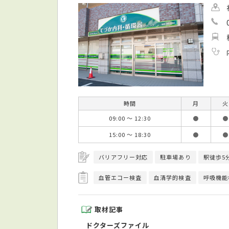
時間
月
火
09:00 ～ 12:30
●
●
15:00 ～ 18:30
●
●
バリアフリー対応
駐車場あり
駅徒歩5
血管エコー検査
血清学的検査
呼吸機能
取材記事
ドクターズファイル