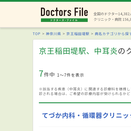
全国のドクター14,38
クリニック・病院 156,
TOP
神奈川県
京王稲田堤駅
病名カテゴリから探
京王稲田堤駅、中耳炎
の
7
件中
1〜7件を表示
※該当する疾患（中耳炎）に関連する診療科を標榜し
診される場合は、ご希望の診療内容が受けられるかど
てづか内科・循環器クリニッ