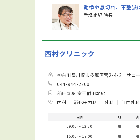
動悸や息切れ、不整脈
手塚尚紀 院長
西村クリニック
神奈川県川崎市多摩区菅2-4-2 サニー
044-944-2260
稲田堤駅 京王稲田堤駅
内科
消化器内科
外科
肛門外科
時間
月
火
09:00 ～ 12:30
●
●
15:00 ～ 19:00
●
●