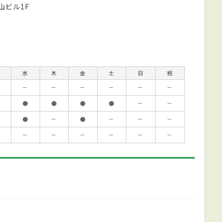
山ビル1F
水
木
金
土
日
祝
－
－
－
－
－
－
●
●
●
●
－
－
●
－
●
－
－
－
－
－
－
－
－
－