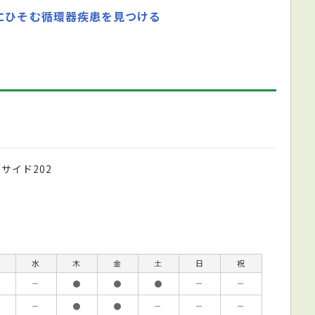
にひそむ循環器疾患を見つける
サイド202
水
木
金
土
日
祝
－
●
●
●
－
－
－
●
●
－
－
－