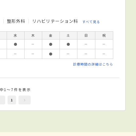
科
整形外科
リハビリテーション科
すべて見る
水
木
金
土
日
祝
●
－
●
●
－
－
－
－
●
－
－
－
診療時間の詳細はこちら
件中1～7件を表示
1