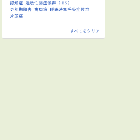
認知症
過敏性腸症候群（IBS）
更年期障害
歯周病
睡眠時無呼吸症候群
片頭痛
すべてをクリア