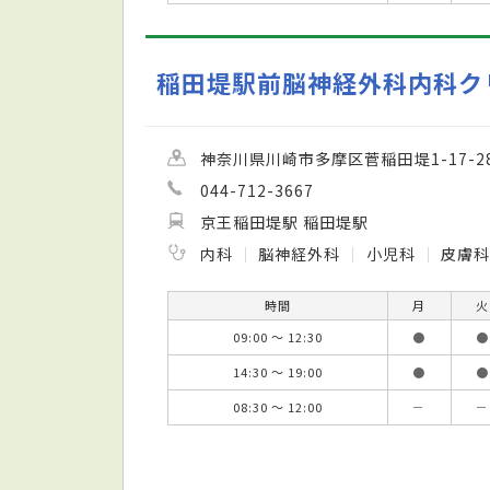
稲田堤駅前脳神経外科内科ク
神奈川県川崎市多摩区菅稲田堤1-17-28 
044-712-3667
京王稲田堤駅 稲田堤駅
内科
脳神経外科
小児科
皮膚科
時間
月
火
09:00 ～ 12:30
●
●
14:30 ～ 19:00
●
●
08:30 ～ 12:00
－
－