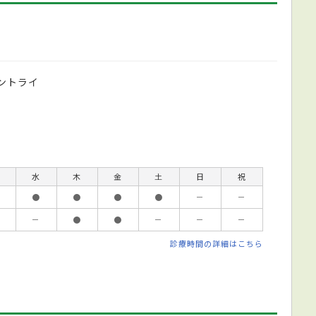
コントライ
水
木
金
土
日
祝
●
●
●
●
－
－
－
●
●
－
－
－
診療時間の詳細はこちら