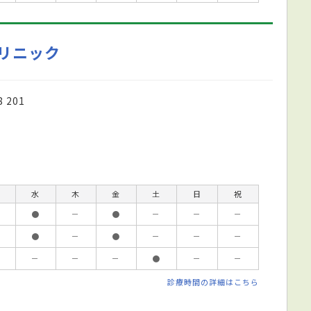
リニック
201
水
木
金
土
日
祝
●
－
●
－
－
－
●
－
●
－
－
－
－
－
－
●
－
－
診療時間の詳細はこちら